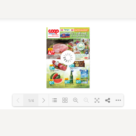
ny leták COOP Jed
1/4
Loading PDF 58% ...