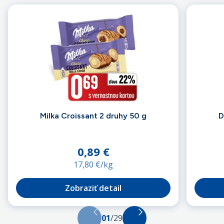
Milka Croissant 2 druhy 50 g
D
Cena
Cena
0,89 €
17,80 €
/kg
Zobraziť detail
01
/
29