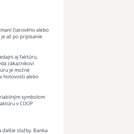
nímaní čiarového alebo
je až po pripísanie
dajni aj faktúru,
vydá zákazníkovi
túru je možné
v hotovosti alebo
ariabilným symbolom
 faktúru v COOP
a ďalšie služby. Banka