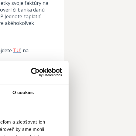
šetky svoje faktúry na
 overí či banka danú
P Jednote zaplatiť.
pre akéhokoľvek
ájdete
TU
) na
spolu so sumou
 a osobitne uvedenú
O cookies
teľom a zlepšovať ich
zároveň by sme mohli