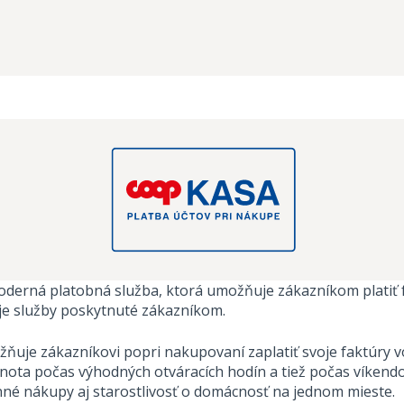
oderná platobná služba, ktorá umožňuje zákazníkom platiť 
je služby poskytnuté zákazníkom.
ňuje zákazníkovi popri nakupovaní zaplatiť svoje faktúry 
ota počas výhodných otváracích hodín a tiež počas víkendo
nné nákupy aj starostlivosť o domácnosť na jednom mieste.