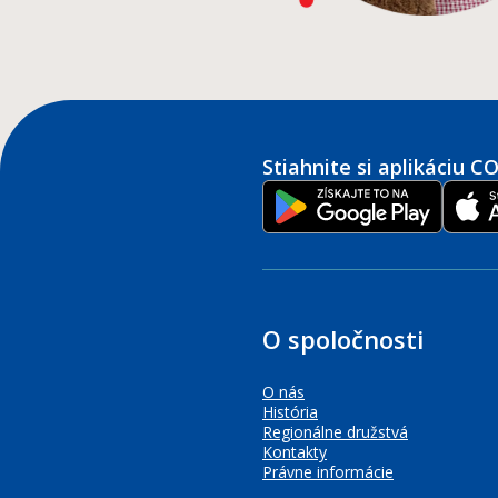
Stiahnite si aplikáciu 
O spoločnosti
O nás
História
Regionálne družstvá
Kontakty
Právne informácie