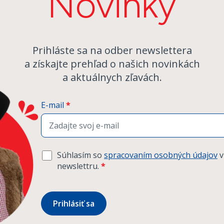
Novinky
Prihláste sa na odber newslettera
a získajte prehľad o našich novinkách
a aktuálnych zľavách.
E-mail
*
Súhlasím so
spracovaním osobných údajov
v
newslettru.
*
Prihlásiť sa