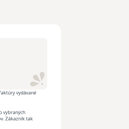
faktúry vydávané
vo vybraných
v. Zákazník tak