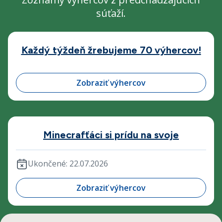
súťaží.
Každý týždeň žrebujeme 70 výhercov!
Zobraziť výhercov
Minecrafťáci si prídu na svoje
Ukončené: 22.07.2026
Zobraziť výhercov