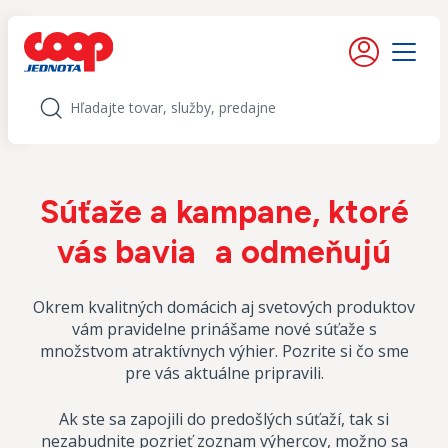
iť na obsah
Moje konto
Menu
Hľadať
Súťaže a kampane, ktoré
vás bavia a odmeňujú
Okrem kvalitných domácich aj svetových produktov
vám pravidelne prinášame nové súťaže s
množstvom atraktívnych výhier. Pozrite si čo sme
pre vás aktuálne pripravili.
Ak ste sa zapojili do predošlých súťaží, tak si
nezabudnite pozrieť zoznam výhercov, možno sa