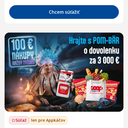
Chcem súťažiť
Súťaž
len pre Appkáčov