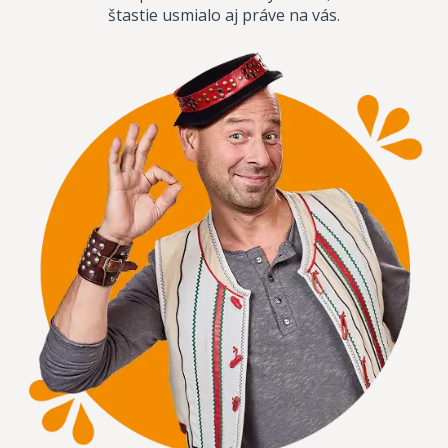
štastie usmialo aj práve na vás.