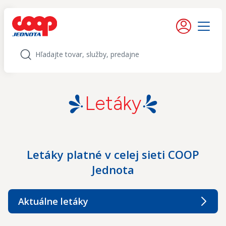
iť na obsah
Moje konto
Menu
Hľadať
Letáky
Letáky platné v celej sieti COOP
Jednota
Aktuálne letáky