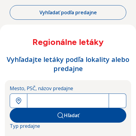
Vyhľadať podľa predajne
Regionálne letáky
Vyhľadajte letáky podľa lokality alebo
predajne
M‍e‍s‍t‍o‍,‍ ‍P‍S‍Č‍,‍ ‍n‍á‍z‍o‍v‍ ‍p‍r‍e‍d‍a‍j‍n‍e‍
Hľadať
Typ predajne