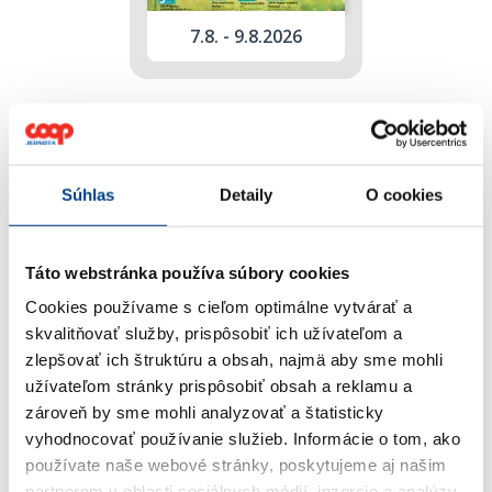
7.8. - 9.8.2026
Regionálny leták
COOP Jednota
Trnava
Súhlas
Detaily
O cookies
Táto webstránka používa súbory cookies
Cookies používame s cieľom optimálne vytvárať a
skvalitňovať služby, prispôsobiť ich užívateľom a
zlepšovať ich štruktúru a obsah, najmä aby sme mohli
užívateľom stránky prispôsobiť obsah a reklamu a
zároveň by sme mohli analyzovať a štatisticky
vyhodnocovať používanie služieb.
Informácie o tom, ako
používate naše webové stránky, poskytujeme aj našim
partnerom v oblasti sociálnych médií, inzercie a analýzy.