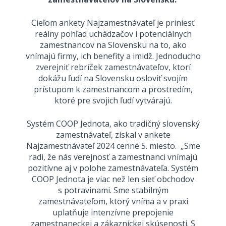
Cieľom ankety Najzamestnávateľ je priniesť
reálny pohľad uchádzačov i potenciálnych
zamestnancov na Slovensku na to, ako
vnímajú firmy, ich benefity a imidž. Jednoducho
zverejniť rebríček zamestnávateľov, ktorí
dokážu ľudí na Slovensku osloviť svojím
prístupom k zamestnancom a prostredím,
ktoré pre svojich ľudí vytvárajú.
Systém COOP Jednota, ako tradičný slovenský
zamestnávateľ, získal v ankete
Najzamestnávateľ 2024 cenné 5. miesto. „Sme
radi, že nás verejnosť a zamestnanci vnímajú
pozitívne aj v polohe zamestnávateľa. Systém
COOP Jednota je viac než len sieť obchodov
s potravinami. Sme stabilným
zamestnávateľom, ktorý vníma a v praxi
uplatňuje intenzívne prepojenie
zamestnaneckej a zákazníckej skúsenosti. S