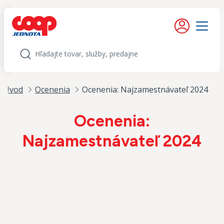
iť na obsah
Moje konto
Menu
Hľadať
Úvod
Ocenenia
Ocenenia: Najzamestnávateľ 2024
Ocenenia:
Najzamestnávateľ 2024