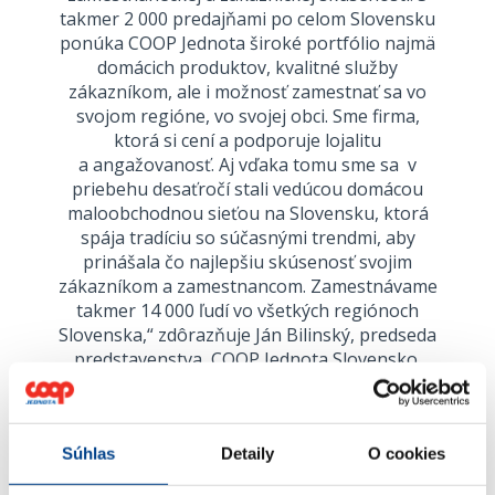
takmer 2 000 predajňami po celom Slovensku
ponúka COOP Jednota široké portfólio najmä
domácich produktov, kvalitné služby
zákazníkom, ale i možnosť zamestnať sa vo
svojom regióne, vo svojej obci. Sme firma,
ktorá si cení a podporuje lojalitu
a angažovanosť. Aj vďaka tomu sme sa v
priebehu desaťročí stali vedúcou domácou
maloobchodnou sieťou na Slovensku, ktorá
spája tradíciu so súčasnými trendmi, aby
prinášala čo najlepšiu skúsenosť svojim
zákazníkom a zamestnancom. Zamestnávame
takmer 14 000 ľudí vo všetkých regiónoch
Slovenska,“ zdôrazňuje Ján Bilinský, predseda
predstavenstva, COOP Jednota Slovensko.
A dodáva: „Stratégia riadenia a rozvoja
ľudských zdrojov je postavená na dôslednom
dodržiavaní princípu rovnosti príležitostí. Vo
vedení spotrebných družstiev pracuje takmer
Súhlas
Detaily
O cookies
50 % žien.“