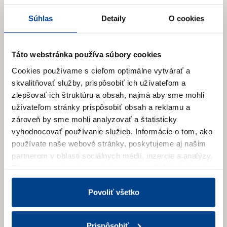
Súhlas
Detaily
O cookies
Táto webstránka používa súbory cookies
Cookies používame s cieľom optimálne vytvárať a
skvalitňovať služby, prispôsobiť ich užívateľom a
zlepšovať ich štruktúru a obsah, najmä aby sme mohli
užívateľom stránky prispôsobiť obsah a reklamu a
zároveň by sme mohli analyzovať a štatisticky
vyhodnocovať používanie služieb.
Informácie o tom, ako
E-mail
*
používate naše webové stránky, poskytujeme aj našim
partnerom v oblasti sociálnych médií, inzercie a analýzy.
Títo partneri skombinovať informácie o ďalších údajoch,
ktoré vám poskytli alebo ktoré vás získali, keď ste
Súhlasím so
spracovaním osobných údajov
v
používali ich služby.
Viac informácií nájdete v Zásadách
Povoliť všetko
súvislosti so zasielaním newslettru.
*
spracúvania súborov cookies.
Prispôsobiť