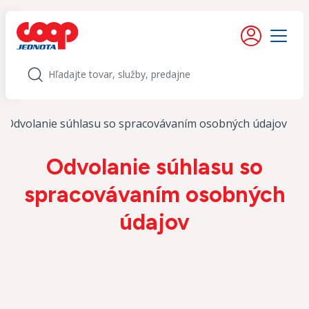
iť na obsah
Moje konto
Menu
Hľadať
Odvolanie súhlasu so spracovávaním osobných údajov
Odvolanie súhlasu so
spracovávaním osobných
údajov