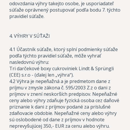
odovzdania výhry takejto osobe, je usporiadateľ
súťaže oprávnený postupovať podľa bodu 7. týchto
pravidiel súťaže.
4. VÝHRY V SÚŤAŽI
4.1 Účastník súťaže, ktorý splní podmienky súťaže
podľa týchto pravidiel súťaže, môže vyhrať
nasledovnú výhru:
Tri darčekové boxy cukroviniek Lindt & Sprüngli
(CEE) s.r.o - (ďalej len „výhra“).
4.2 Výhra je nepeňažná a je predmetom dane z
príjmu v zmysle zákona č. 595/2003 Z.z o dani z
príjmov v znení neskorších predpisov. Nepeňažné
ceny alebo výhry zdaňuje fyzická osoba cez daňové
priznanie k dani z príjmov podané za príslušné
zdaňovacie obdobie. Nepeňažné ceny alebo výhry
sú oslobodené od dane z príjmov v hodnote
neprevyšujúcej 350,- EUR za cenu alebo výhru.