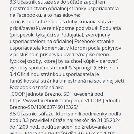
3.3 Účastník súťaže sa do súťaže zapojí len
prostredníctvom oficiálnej stránky usporiadateľa
na Facebooku, a to nasledovne:
a) účastník súťaže počas doby konania súťaže
pridá/zavesí/uverejní/postne pod vizuál Podujatia
(príspevok, týkajúci sa Podujatia), zverejnený
usporiadateľom na oficiálnej Facebook stránke
usporiadateľa komentár, v ktorom podľa pokynov
v príslušnom príspevku uvedie/napíše meno
fyzickej osoby, ktorej by sa chcel kúpiť – darovať
výrobky spoločnosti Lindt & Sprüngli (CEE) s.r.o.).
3.4 Oficiálnou stránkou usporiadateľa je
fanúšikovská stránka umiestnená na sociálnej sieti
Facebook označená ako
„COOP Jednota Brezno, SD“, uvedená pod
https://www.facebook.com/people/COOP-Jednota-
Brezno-SD/100063746012325/
3.5 Účastníci súťaže, ktorí splnili podmienky podľa
bodu 3.3 pravidiel súťaže najneskôr do 31.05.2024
do 12:00 hod., budú zaradení do žrebovania o
výhru, ktoré sa uskutoční dňa 3.6.2024 po 10:00