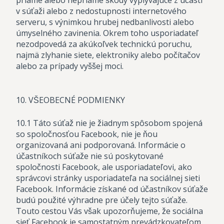
priame alebo nepriame škody vyplývajúce z účasti
v súťaži alebo z nedostupnosti internetového
serveru, s výnimkou hrubej nedbanlivosti alebo
úmyselného zavinenia. Okrem toho usporiadateľ
nezodpovedá za akúkoľvek technickú poruchu,
najmä zlyhanie siete, elektroniky alebo počítačov
alebo za prípady vyššej moci.
10. VŠEOBECNÉ PODMIENKY
10.1 Táto súťaž nie je žiadnym spôsobom spojená
so spoločnosťou Facebook, nie je ňou
organizovaná ani podporovaná. Informácie o
účastníkoch súťaže nie sú poskytované
spoločnosti Facebook, ale usporiadateľovi, ako
správcovi stránky usporiadateľa na sociálnej sieti
Facebook. Informácie získané od účastníkov súťaže
budú použité výhradne pre účely tejto súťaže.
Touto cestou Vás však upozorňujeme, že sociálna
sieť Facebook je samostatným prevádzkovateľom