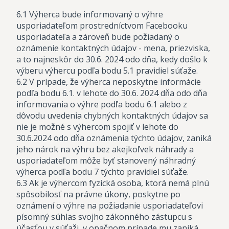
6.1 Výherca bude informovaný o výhre
usporiadateľom prostredníctvom Facebooku
usporiadateľa a zároveň bude požiadaný o
oznámenie kontaktných údajov - mena, priezviska,
a to najneskôr do 30.6. 2024 odo dňa, kedy došlo k
výberu výhercu podľa bodu 5.1 pravidiel súťaže.
6.2 V prípade, že výherca neposkytne informácie
podľa bodu 6.1. v lehote do 30.6. 2024 dňa odo dňa
informovania o výhre podľa bodu 6.1 alebo z
dôvodu uvedenia chybných kontaktných údajov sa
nie je možné s výhercom spojiť v lehote do
30.6.2024 odo dňa oznámenia týchto údajov, zaniká
jeho nárok na výhru bez akejkoľvek náhrady a
usporiadateľom môže byť stanovený náhradný
výherca podľa bodu 7 týchto pravidiel súťaže.
6.3 Ak je výhercom fyzická osoba, ktorá nemá plnú
spôsobilosť na právne úkony, poskytne po
oznámení o výhre na požiadanie usporiadateľovi
písomný súhlas svojho zákonného zástupcu s
účasťou v súťaži, v opačnom prípade mu zaniká