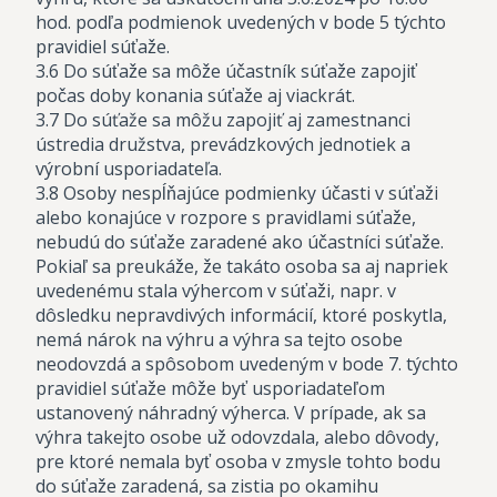
hod. podľa podmienok uvedených v bode 5 týchto
pravidiel súťaže.
3.6 Do súťaže sa môže účastník súťaže zapojiť
počas doby konania súťaže aj viackrát.
3.7 Do súťaže sa môžu zapojiť aj zamestnanci
ústredia družstva, prevádzkových jednotiek a
výrobní usporiadateľa.
3.8 Osoby nespĺňajúce podmienky účasti v súťaži
alebo konajúce v rozpore s pravidlami súťaže,
nebudú do súťaže zaradené ako účastníci súťaže.
Pokiaľ sa preukáže, že takáto osoba sa aj napriek
uvedenému stala výhercom v súťaži, napr. v
dôsledku nepravdivých informácií, ktoré poskytla,
nemá nárok na výhru a výhra sa tejto osobe
neodovzdá a spôsobom uvedeným v bode 7. týchto
pravidiel súťaže môže byť usporiadateľom
ustanovený náhradný výherca. V prípade, ak sa
výhra takejto osobe už odovzdala, alebo dôvody,
pre ktoré nemala byť osoba v zmysle tohto bodu
do súťaže zaradená, sa zistia po okamihu