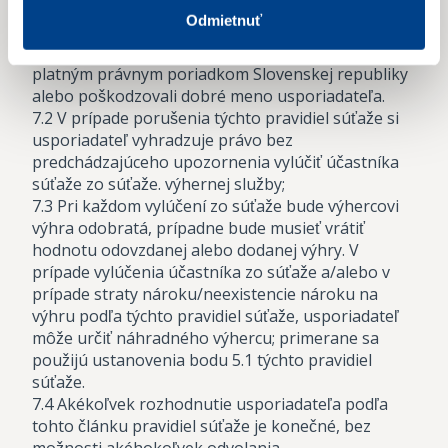
akceptovanými pravidlami slušnosti a mravnosti,
Odmietnuť
alebo ktoré by znižovali ľudskú dôstojnosť,
obsahovali inak nevhodný obsah či boli v rozpore s
platným právnym poriadkom Slovenskej republiky
alebo poškodzovali dobré meno usporiadateľa.
7.2 V prípade porušenia týchto pravidiel súťaže si
usporiadateľ vyhradzuje právo bez
predchádzajúceho upozornenia vylúčiť účastníka
súťaže zo súťaže. výhernej služby;
7.3 Pri každom vylúčení zo súťaže bude výhercovi
výhra odobratá, prípadne bude musieť vrátiť
hodnotu odovzdanej alebo dodanej výhry. V
prípade vylúčenia účastníka zo súťaže a/alebo v
prípade straty nároku/neexistencie nároku na
výhru podľa týchto pravidiel súťaže, usporiadateľ
môže určiť náhradného výhercu; primerane sa
použijú ustanovenia bodu 5.1 týchto pravidiel
súťaže.
7.4 Akékoľvek rozhodnutie usporiadateľa podľa
tohto článku pravidiel súťaže je konečné, bez