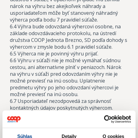
nárok na výhru bez akejkoľvek náhrady a
usporiadateľom môže byť stanovený náhradný
výherca podľa bodu 7 pravidiel súťaže.
6.4 Výhra bude odovzdaná výhercovi osobne, na
základe odovzdávacieho protokolu, na ústredí
družstva COOP Jednota Brezno, SD podľa dohody s
výhercom v zmysle bodu 6.1 pravidiel súťaže.
6.5 Výherca nie je povinný výhru prijať.
6.6 Výhru v súťaži nie je možné vymáhať súdnou
cestou, ani alternatívne plniť v peniazoch. Nárok
na výhru v súťaži pred odovzdaním výhry nie je
možné previesť na inú osobu. Uplatnenie
predmetu výhry po jeho odovzdaní výhercovi je
možné previesť na inú osobu.
6.7 Usporiadateľ nezodpovedá za správnosť
kontaktných údajov poskytnutých výhercom.
6.8 Usporiadateľ nezodpovedá za vlastnosti výhry.
6.9 Reklamácie sa na predmet výhry nevzťahujú,
pokiaľ v jednotlivom prípade nie je dohodnuté inak.
Súhlas
Detaily
O cookies