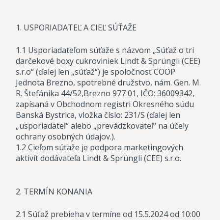
1. USPORIADATEĽ A CIEĽ SÚŤAŽE
1.1 Usporiadateľom súťaže s názvom „Súťaž o tri
darčekové boxy cukroviniek Lindt & Sprüngli (CEE)
s.r.o“ (ďalej len „súťaž“) je spoločnosť COOP
Jednota Brezno, spotrebné družstvo, nám. Gen. M.
R. Štefánika 44/52,Brezno 977 01, IČO: 36009342,
zapísaná v Obchodnom registri Okresného súdu
Banská Bystrica, vložka číslo: 231/S (ďalej len
„usporiadateľ“ alebo „prevádzkovateľ“ na účely
ochrany osobných údajov.).
1.2 Cieľom súťaže je podpora marketingových
aktivít dodávateľa Lindt & Sprüngli (CEE) s.r.o.
2. TERMÍN KONANIA
2.1 Súťaž prebieha v termíne od 15.5.2024 od 10:00