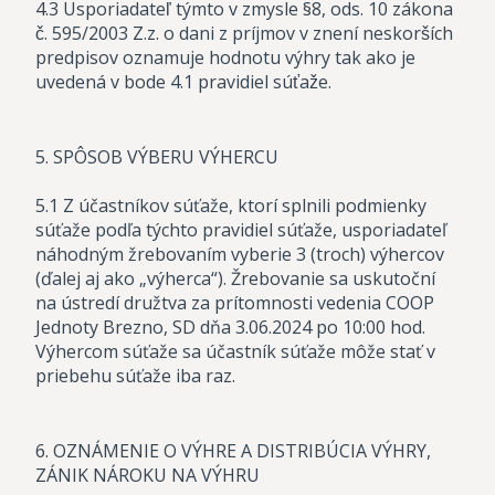
4.3 Usporiadateľ týmto v zmysle §8, ods. 10 zákona
č. 595/2003 Z.z. o dani z príjmov v znení neskorších
predpisov oznamuje hodnotu výhry tak ako je
uvedená v bode 4.1 pravidiel súťaže.
5. SPÔSOB VÝBERU VÝHERCU
5.1 Z účastníkov súťaže, ktorí splnili podmienky
súťaže podľa týchto pravidiel súťaže, usporiadateľ
náhodným žrebovaním vyberie 3 (troch) výhercov
(ďalej aj ako „výherca“). Žrebovanie sa uskutoční
na ústredí družtva za prítomnosti vedenia COOP
Jednoty Brezno, SD dňa 3.06.2024 po 10:00 hod.
Výhercom súťaže sa účastník súťaže môže stať v
priebehu súťaže iba raz.
6. OZNÁMENIE O VÝHRE A DISTRIBÚCIA VÝHRY,
ZÁNIK NÁROKU NA VÝHRU