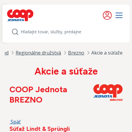
iť na obsah
Moje konto
Menu
Hľadať
vod
Regionálne družstvá
Brezno
Akcie a súťaže
Akcie a súťaže
COOP Jednota
BREZNO
Späť
Súťaž Lindt & Sprüngli