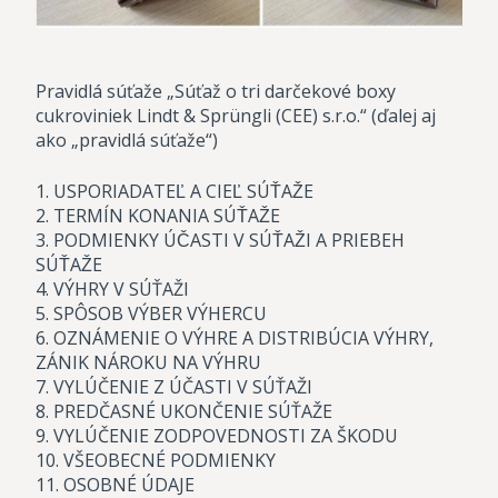
Pravidlá súťaže „Súťaž o tri darčekové boxy
cukroviniek Lindt & Sprüngli (CEE) s.r.o.“ (ďalej aj
ako „pravidlá súťaže“)
1. USPORIADATEĽ A CIEĽ SÚŤAŽE
2. TERMÍN KONANIA SÚŤAŽE
3. PODMIENKY ÚČASTI V SÚŤAŽI A PRIEBEH
SÚŤAŽE
4. VÝHRY V SÚŤAŽI
5. SPÔSOB VÝBER VÝHERCU
6. OZNÁMENIE O VÝHRE A DISTRIBÚCIA VÝHRY,
ZÁNIK NÁROKU NA VÝHRU
7. VYLÚČENIE Z ÚČASTI V SÚŤAŽI
8. PREDČASNÉ UKONČENIE SÚŤAŽE
9. VYLÚČENIE ZODPOVEDNOSTI ZA ŠKODU
10. VŠEOBECNÉ PODMIENKY
11. OSOBNÉ ÚDAJE