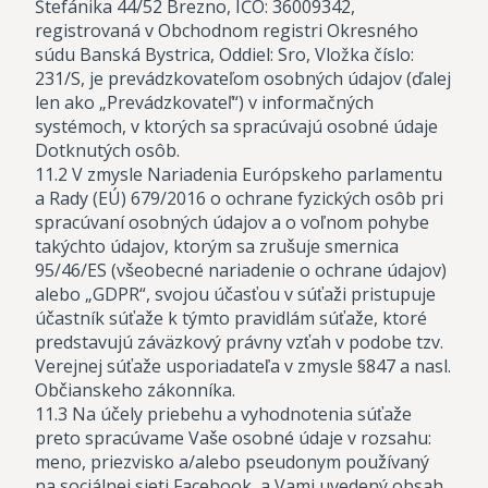
Štefánika 44/52 Brezno, IČO: 36009342,
registrovaná v Obchodnom registri Okresného
súdu Banská Bystrica, Oddiel: Sro, Vložka číslo:
231/S, je prevádzkovateľom osobných údajov (ďalej
len ako „Prevádzkovateľ“) v informačných
systémoch, v ktorých sa spracúvajú osobné údaje
Dotknutých osôb.
11.2 V zmysle Nariadenia Európskeho parlamentu
a Rady (EÚ) 679/2016 o ochrane fyzických osôb pri
spracúvaní osobných údajov a o voľnom pohybe
takýchto údajov, ktorým sa zrušuje smernica
95/46/ES (všeobecné nariadenie o ochrane údajov)
alebo „GDPR“, svojou účasťou v súťaži pristupuje
účastník súťaže k týmto pravidlám súťaže, ktoré
predstavujú záväzkový právny vzťah v podobe tzv.
Verejnej súťaže usporiadateľa v zmysle §847 a nasl.
Občianskeho zákonníka.
11.3 Na účely priebehu a vyhodnotenia súťaže
preto spracúvame Vaše osobné údaje v rozsahu:
meno, priezvisko a/alebo pseudonym používaný
na sociálnej sieti Facebook, a Vami uvedený obsah,