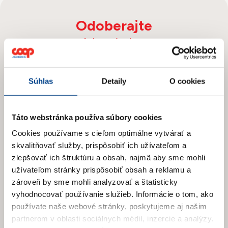
Odoberajte
Novinky
Prihláste sa na odber newslettera
Súhlas
Detaily
O cookies
a získajte prehľad o našich novinkách
a aktuálnych zľavách.
Táto webstránka používa súbory cookies
Cookies používame s cieľom optimálne vytvárať a
skvalitňovať služby, prispôsobiť ich užívateľom a
zlepšovať ich štruktúru a obsah, najmä aby sme mohli
užívateľom stránky prispôsobiť obsah a reklamu a
zároveň by sme mohli analyzovať a štatisticky
vyhodnocovať používanie služieb.
Informácie o tom, ako
používate naše webové stránky, poskytujeme aj našim
partnerom v oblasti sociálnych médií, inzercie a analýzy.