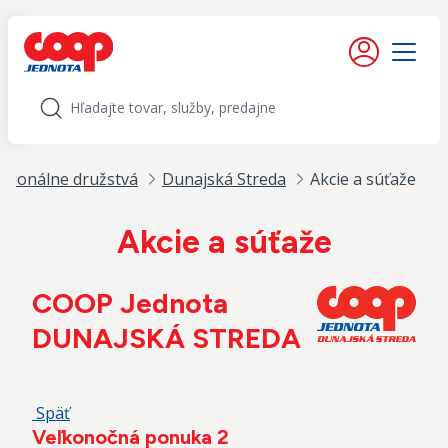
iť na obsah
Moje konto
Menu
Hľadať
egionálne družstvá
Dunajská Streda
Akcie a súťaže
Akcie a súťaže
COOP Jednota
DUNAJSKÁ STREDA
Späť
Veľkonočná ponuka 2