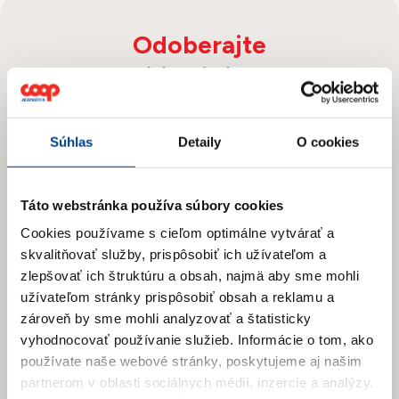
Odoberajte
Novinky
Prihláste sa na odber newslettera
Súhlas
Detaily
O cookies
a získajte prehľad o našich novinkách
a aktuálnych zľavách.
Táto webstránka používa súbory cookies
Cookies používame s cieľom optimálne vytvárať a
skvalitňovať služby, prispôsobiť ich užívateľom a
zlepšovať ich štruktúru a obsah, najmä aby sme mohli
užívateľom stránky prispôsobiť obsah a reklamu a
zároveň by sme mohli analyzovať a štatisticky
vyhodnocovať používanie služieb.
Informácie o tom, ako
používate naše webové stránky, poskytujeme aj našim
partnerom v oblasti sociálnych médií, inzercie a analýzy.