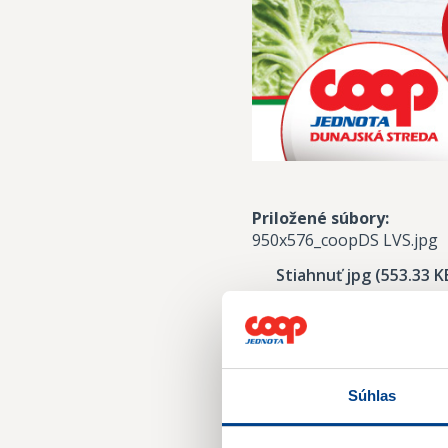
Priložené súbory:
950x576_coopDS LVS.jpg
Stiahnuť jpg (553.33 K
Súhlas