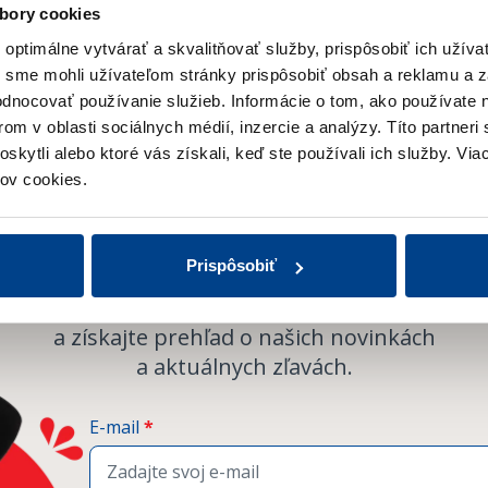
bory cookies
ptimálne vytvárať a skvalitňovať služby, prispôsobiť ich užíva
y sme mohli užívateľom stránky prispôsobiť obsah a reklamu a 
hodnocovať používanie služieb.
Informácie o tom, ako používate 
Odoberajte
om v oblasti sociálnych médií, inzercie a analýzy.
Títo partneri
skytli alebo ktoré vás získali, keď ste používali ich služby.
Viac
Novinky
ov cookies.
Prispôsobiť
Prihláste sa na odber newslettera
a získajte prehľad o našich novinkách
a aktuálnych zľavách.
E-mail
*