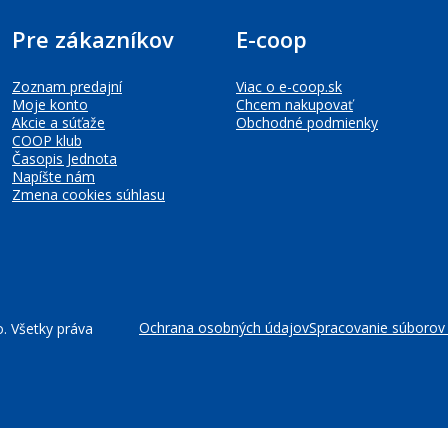
Pre zákazníkov
E-coop
Zoznam predajní
Viac o e-coop.sk
Moje konto
Chcem nakupovať
Akcie a súťaže
Obchodné podmienky
COOP klub
Časopis Jednota
Napíšte nám
Zmena cookies súhlasu
Ochrana osobných údajov
Spracovanie súborov
. Všetky práva