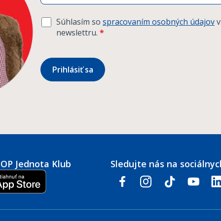
Súhlasím so
spracovaním osobných údajov
v
newslettru.
*
Prihlásiť sa
COOP Jednota Klub
Sledujte nás na sociálnyc
facebook
instagram
tiktok
youtube
link