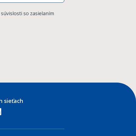
 súvislosti so zasielaním
h sieťach
edin