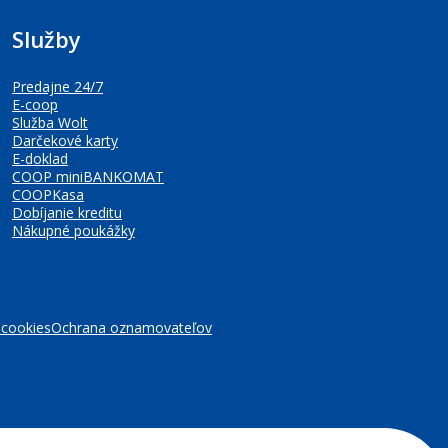
Služby
Predajne 24/7
E-coop
Služba Wolt
Darčekové karty
E-doklad
COOP miniBANKOMAT
COOPKasa
Dobíjanie kreditu
Nákupné poukážky
 cookies
Ochrana oznamovateľov