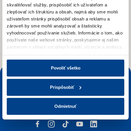
skvalitňovať služby, prispôsobiť ich užívateľom a
zlepšovať ich štruktúru a obsah, najmä aby sme mohli
užívateľom stránky prispôsobiť obsah a reklamu a
Súhlasím so
spracovaním osobných údajov
v
zároveň by sme mohli analyzovať a štatisticky
súvislosti so zasielaním newslettru.
*
vyhodnocovať používanie služieb.
Informácie o tom, ako
používate naše webové stránky, poskytujeme aj našim
Prihlásiť sa
partnerom v oblasti sociálnych médií, inzercie a analýzy.
Títo partneri skombinovať informácie o ďalších údajoch,
ktoré vám poskytli alebo ktoré vás získali, keď ste
používali ich služby.
Viac informácií nájdete v Zásadách
Povoliť všetko
spracúvania súborov cookies.
Stiahnite si aplikáciu COOP Jednota Klub
Prispôsobiť
Odmietnuť
Sledujte nás na sociálnych sieťach
facebook
instagram
tiktok
youtube
linkedin