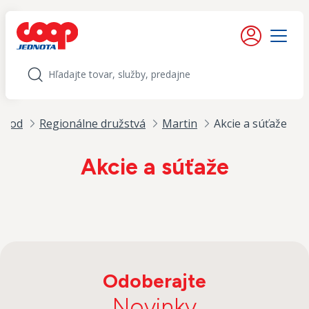
iť na obsah
Moje konto
Menu
Hľadať
Úvod
Regionálne družstvá
Martin
Akcie a súťaže
Akcie a súťaže
Odoberajte
Novinky