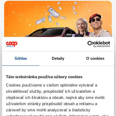
Súhlas
Detaily
O cookies
Táto webstránka používa súbory cookies
Súťaž
Cookies používame s cieľom optimálne vytvárať a
Vyhrajte auto za nákup!
skvalitňovať služby, prispôsobiť ich užívateľom a
zlepšovať ich štruktúru a obsah, najmä aby sme mohli
Nakúpte nad 25 € a hrajte o autá, horské elektro-
užívateľom stránky prispôsobiť obsah a reklamu a
bicykle a nákupné poukážky.
zároveň by sme mohli analyzovať a štatisticky
vyhodnocovať používanie služieb.
Informácie o tom, ako