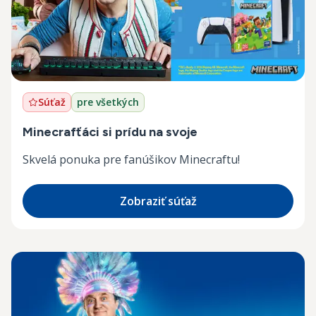
Súťaž
pre všetkých
Minecrafťáci si prídu na svoje
Skvelá ponuka pre fanúšikov Minecraftu!
Zobraziť súťaž