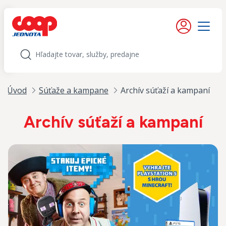
iť na obsah
Moje konto
Menu
Hľadať
Úvod
Súťaže a kampane
Archív súťaží a kampaní
Archív súťaží a kampaní