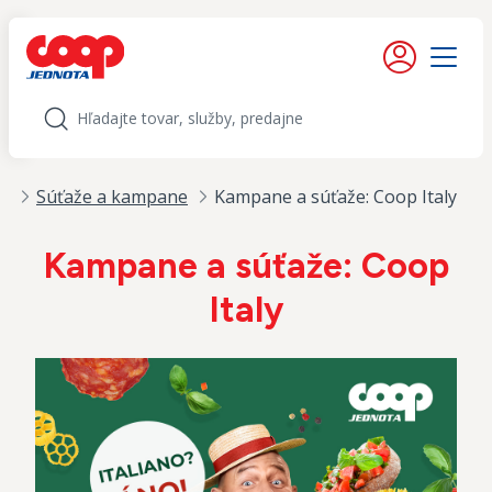
iť na obsah
Moje konto
Menu
Hľadať
d
Súťaže a kampane
Kampane a súťaže: Coop Italy
Kampane a súťaže: Coop
Italy