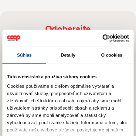
Odoberajte
Novinky
Súhlas
Detaily
O cookies
Prihláste sa na odber newslettera
a získajte prehľad o našich novinkách
a aktuálnych zľavách.
Táto webstránka používa súbory cookies
Cookies používame s cieľom optimálne vytvárať a
skvalitňovať služby, prispôsobiť ich užívateľom a
zlepšovať ich štruktúru a obsah, najmä aby sme mohli
užívateľom stránky prispôsobiť obsah a reklamu a
zároveň by sme mohli analyzovať a štatisticky
vyhodnocovať používanie služieb.
Informácie o tom, ako
používate naše webové stránky, poskytujeme aj našim