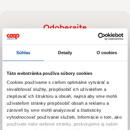
Odoberajte
Novinky
Súhlas
Detaily
O cookies
Prihláste sa na odber newslettera
a získajte prehľad o našich novinkách
a aktuálnych zľavách.
Táto webstránka používa súbory cookies
Cookies používame s cieľom optimálne vytvárať a
skvalitňovať služby, prispôsobiť ich užívateľom a
zlepšovať ich štruktúru a obsah, najmä aby sme mohli
užívateľom stránky prispôsobiť obsah a reklamu a
zároveň by sme mohli analyzovať a štatisticky
vyhodnocovať používanie služieb.
Informácie o tom, ako
používate naše webové stránky, poskytujeme aj našim