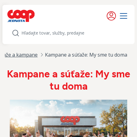
iť na obsah
Moje konto
Menu
Hľadať
úťaže a kampane
Kampane a súťaže: My sme tu doma
Kampane a súťaže: My sme
tu doma