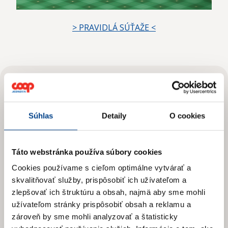
> PRAVIDLÁ SÚŤAŽE <
Odoberajte
Novinky
Súhlas
Detaily
O cookies
Prihláste sa na odber newslettera
Táto webstránka používa súbory cookies
a získajte prehľad o našich novinkách
Cookies používame s cieľom optimálne vytvárať a
a aktuálnych zľavách.
skvalitňovať služby, prispôsobiť ich užívateľom a
zlepšovať ich štruktúru a obsah, najmä aby sme mohli
užívateľom stránky prispôsobiť obsah a reklamu a
zároveň by sme mohli analyzovať a štatisticky