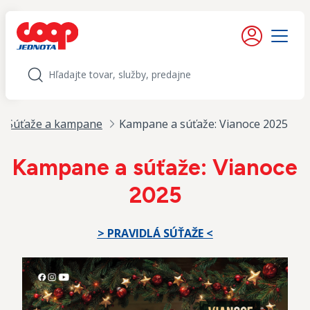
iť na obsah
Moje konto
Menu
Hľadať
Súťaže a kampane
Kampane a súťaže: Vianoce 2025
Kampane a súťaže: Vianoce
2025
> PRAVIDLÁ SÚŤAŽE <