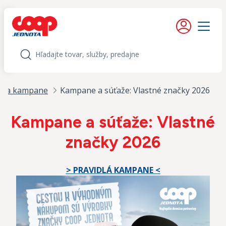
iť na obsah
Moje konto
Menu
Hľadať
že a kampane
Kampane a súťaže: Vlastné značky 2026
Kampane a súťaže: Vlastné
značky 2026
> PRAVIDLÁ KAMPANE <