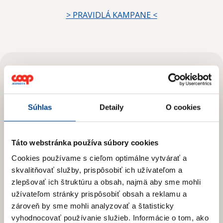
> PRAVIDLÁ KAMPANE <
Odoberajte
Novinky
Súhlas
Detaily
O cookies
Prihláste sa na odber newslettera
Táto webstránka používa súbory cookies
a získajte prehľad o našich novinkách
a aktuálnych zľavách.
Cookies používame s cieľom optimálne vytvárať a
skvalitňovať služby, prispôsobiť ich užívateľom a
zlepšovať ich štruktúru a obsah, najmä aby sme mohli
užívateľom stránky prispôsobiť obsah a reklamu a
zároveň by sme mohli analyzovať a štatisticky
vyhodnocovať používanie služieb.
Informácie o tom, ako