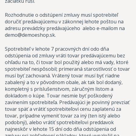
začiatku ruší.
Rozhodnutie o odstúpení zmluvy musí spotrebiteľ
doručiť predávajúcemu v zákonnej lehote poštou na
adresu prevádzky predávajúceho alebo e-mailom na
demo@demoeshop.sk.
Spotrebiteľ v lehote 7 pracovných dní odo dňa
odstúpenia od zmluvy vráti tovar predávajúcemu bez
ohľadu na to, či tovar bol použitý alebo má vady, ktoré
spotrebiteľ nespôsobil; primeraná starostlivosť o tovar
musí byť zachovaná. Vrátený tovar musí byť riadne
zabalený a to v pôvodnom obale, ak tak bol dodaný,
kompletný s príslušenstvom, záručným listom a
dokladom o kúpe. Tovar nesmie byť poškodený
zavinením spotrebiteľa. Predávajúci je povinný prevziať
tovar späť a vrátiť spotrebiteľovi cenu zaplatenú za
tovar, prípadne vymeniť tovar za iný (ten istý alebo
podobný), alebo vrátiť spotrebiteľovi preddavok
najneskôr v lehote 15 dní odo dňa odstúpenia od
zmluvy pri zohľadnení nákladov, ktoré vynaložil na