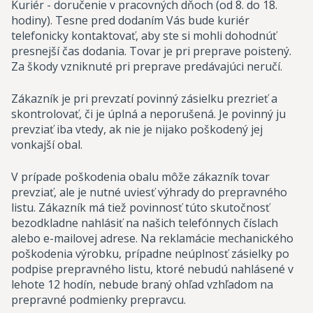
Kuriér - doručenie v pracovných dňoch (od 8. do 18.
hodiny). Tesne pred dodaním Vás bude kuriér
telefonicky kontaktovať, aby ste si mohli dohodnúť
presnejší čas dodania. Tovar je pri preprave poistený.
Za škody vzniknuté pri preprave predávajúci neručí.
Zákazník je pri prevzatí povinný zásielku prezrieť a
skontrolovať, či je úplná a neporušená. Je povinný ju
prevziať iba vtedy, ak nie je nijako poškodený jej
vonkajší obal.
V prípade poškodenia obalu môže zákazník tovar
prevziať, ale je nutné uviesť výhrady do prepravného
listu. Zákazník má tiež povinnosť túto skutočnosť
bezodkladne nahlásiť na našich telefónnych číslach
alebo e-mailovej adrese. Na reklamácie mechanického
poškodenia výrobku, prípadne neúplnosť zásielky po
podpise prepravného listu, ktoré nebudú nahlásené v
lehote 12 hodín, nebude braný ohľad vzhľadom na
prepravné podmienky prepravcu.