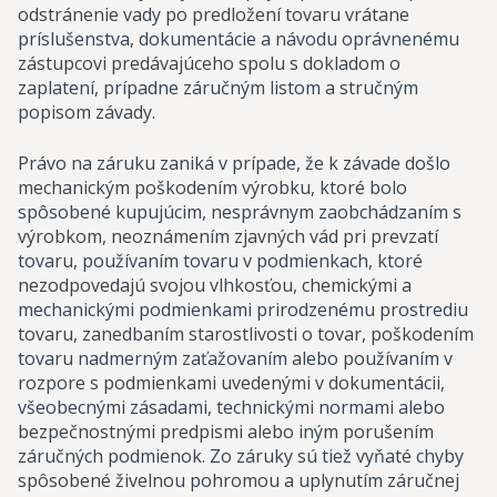
odstránenie vady po predložení tovaru vrátane
príslušenstva, dokumentácie a návodu oprávnenému
zástupcovi predávajúceho spolu s dokladom o
zaplatení, prípadne záručným listom a stručným
popisom závady.
Právo na záruku zaniká v prípade, že k závade došlo
mechanickým poškodením výrobku, ktoré bolo
spôsobené kupujúcim, nesprávnym zaobchádzaním s
výrobkom, neoznámením zjavných vád pri prevzatí
tovaru, používaním tovaru v podmienkach, ktoré
nezodpovedajú svojou vlhkosťou, chemickými a
mechanickými podmienkami prirodzenému prostrediu
tovaru, zanedbaním starostlivosti o tovar, poškodením
tovaru nadmerným zaťažovaním alebo používaním v
rozpore s podmienkami uvedenými v dokumentácii,
všeobecnými zásadami, technickými normami alebo
bezpečnostnými predpismi alebo iným porušením
záručných podmienok. Zo záruky sú tiež vyňaté chyby
spôsobené živelnou pohromou a uplynutím záručnej