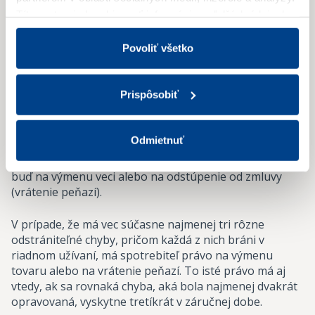
bezplatne, včas a riadne odstránená. O spôsobe
Títo partneri skombinovať informácie o ďalších údajoch,
odstránenia chyby rozhoduje predávajúci a je povinný
ktoré vám poskytli alebo ktoré vás získali, keď ste
chybu bez zbytočného odkladu odstrániť.
používali ich služby.
Viac informácií nájdete v Zásadách
Povoliť všetko
spracúvania súborov cookies.
Kupujúci môže požadovať namiesto odstránenia chyby
(opravy) výmenu chybnej veci za bezchybnú, ak tým
Prispôsobiť
predávajúcemu nevzniknú neprimerané náklady
vzhľadom na cenu tovaru alebo závažnosť chyby.
Odmietnuť
Pri výskyte neodstrániteľnej chyby, ktorá bráni
riadnemu užívaniu veci na daný účel, má kupujúci právo
buď na výmenu veci alebo na odstúpenie od zmluvy
(vrátenie peňazí).
V prípade, že má vec súčasne najmenej tri rôzne
odstrániteľné chyby, pričom každá z nich bráni v
riadnom užívaní, má spotrebiteľ právo na výmenu
tovaru alebo na vrátenie peňazí. To isté právo má aj
vtedy, ak sa rovnaká chyba, aká bola najmenej dvakrát
opravovaná, vyskytne tretíkrát v záručnej dobe.