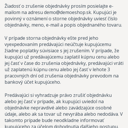
Žiadosť o zrušenie objednávky prosím posielajte e-
mailom na adresu demo@demoeshop.sk. Kupujúci je
povinný v oznámení o storne objednávky uviesť číslo
objednávky, meno, e-mail a popis objednaného tovaru.
V prípade storna objednávky ešte pred jeho
vyexpedovaním predávajúci neúčtuje kupujúcemu
žiadne poplatky súvisiace s jej zrušením. V prípade, že
kupujúci už predávajúcemu zaplatil kúpnu cenu alebo
jej časť v čase do zrušenia objednávky, predávajúci vráti
už zaplatenú kúpnu cenu alebo jej časť v lehote 3
pracovných dní od zrušenia objednávky prevodom na
bankový účet kupujúceho.
Predávajúci si vyhradzuje právo zrušiť objednávku
alebo jej časť v prípade, ak kupujúci uviedol na
objednávke nepravdivé alebo zavádzajúce osobné
údaje, alebo ak sa tovar už nevyrába alebo nedodáva. V
takomto prípade bude neodkladne informovať
kupujúceho za účelom dohodnutia ďalšieho postupu.