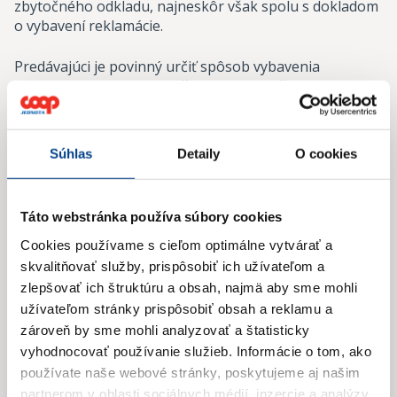
zbytočného odkladu, najneskôr však spolu s dokladom
o vybavení reklamácie.
Predávajúci je povinný určiť spôsob vybavenia
reklamácie do 3 dní od začiatku reklamačného konania
(deň prijatia reklamovaného tovaru), v odôvodnených
prípadoch, najmä ak sa vyžaduje zložité technické
zhodnotenie stavu tovaru najneskôr do 30 dní odo dňa
Súhlas
Detaily
O cookies
začiatku reklamačného konania. Po určení spôsobu
vybavenia reklamácie predávajúci alebo určená osoba
reklamáciu vybaví ihneď, v odôvodnených prípadoch
Táto webstránka používa súbory cookies
možno reklamáciu vybaviť aj neskôr. Vybavenie
reklamácie však nesmie trvať dlhšie ako 30 dní odo dňa
Cookies používame s cieľom optimálne vytvárať a
uplatnenia reklamácie. Po uplynutí lehoty na vybavenie
skvalitňovať služby, prispôsobiť ich užívateľom a
reklamácie má spotrebiteľ právo od zmluvy odstúpiť
zlepšovať ich štruktúru a obsah, najmä aby sme mohli
alebo má právo na výmenu tovaru za nový tovar.
užívateľom stránky prispôsobiť obsah a reklamu a
zároveň by sme mohli analyzovať a štatisticky
Práva kupujúceho pri uplatnení reklamácie
vyhodnocovať používanie služieb.
Informácie o tom, ako
používate naše webové stránky, poskytujeme aj našim
Pri odstrániteľnej chybe má kupujúci právo, aby bola
partnerom v oblasti sociálnych médií, inzercie a analýzy.