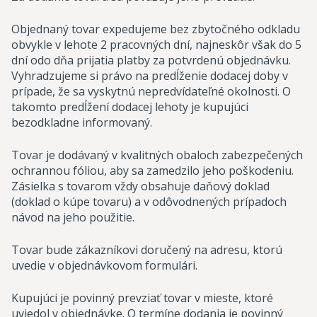
Objednaný tovar expedujeme bez zbytočného odkladu
obvykle v lehote 2 pracovných dní, najneskôr však do 5
dní odo dňa prijatia platby za potvrdenú objednávku.
Vyhradzujeme si právo na predĺženie dodacej doby v
prípade, že sa vyskytnú nepredvídateľné okolnosti. O
takomto predĺžení dodacej lehoty je kupujúci
bezodkladne informovaný.
Tovar je dodávaný v kvalitných obaloch zabezpečených
ochrannou fóliou, aby sa zamedzilo jeho poškodeniu.
Zásielka s tovarom vždy obsahuje daňový doklad
(doklad o kúpe tovaru) a v odôvodnených prípadoch
návod na jeho použitie.
Tovar bude zákazníkovi doručený na adresu, ktorú
uvedie v objednávkovom formulári.
Kupujúci je povinný prevziať tovar v mieste, ktoré
uviedol v objednávke. O termíne dodania je povinný