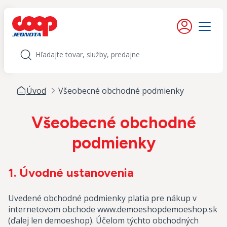
iť na obsah
Moje konto
Menu
Hľadať
Úvod
Všeobecné obchodné podmienky
Všeobecné obchodné
podmienky
1. Úvodné ustanovenia
Uvedené obchodné podmienky platia pre nákup v
internetovom obchode www.demoeshopdemoeshop.sk
(ďalej len demoeshop). Účelom týchto obchodných