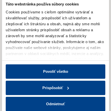
Táto webstránka používa súbory cookies
Cookies používame s cieľom optimálne vytvárať a
Výročná správa 2013
skvalitňovať služby, prispôsobiť ich užívateľom a
zlepšovať ich štruktúru a obsah, najmä aby sme mohli
užívateľom stránky prispôsobiť obsah a reklamu a
Stiahnuť PDF
zároveň by sme mohli analyzovať a štatisticky
vyhodnocovať používanie služieb.
Informácie o tom, ako
používate naše webové stránky, poskytujeme aj našim
partnerom v oblasti sociálnych médií, inzercie a analýzy.
Títo partneri skombinovať informácie o ďalších údajoch,
Výročná správa 2012
ktoré vám poskytli alebo ktoré vás získali, keď ste
používali ich služby.
Viac informácií nájdete v Zásadách
Povoliť všetko
spracúvania súborov cookies.
Stiahnuť PDF
Prispôsobiť
Odmietnuť