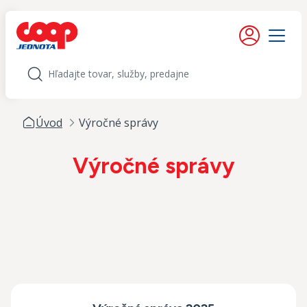
iť na obsah
Moje konto
Menu
Hľadať
Úvod
Výročné správy
Výročné správy