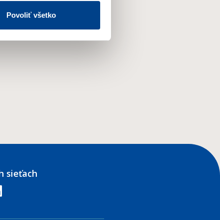
Povoliť všetko
 súvislosti so zasielaním
h sieťach
edin