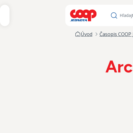
iť na obsah
Hľadať
Úvod
Časopis COOP 
Arc