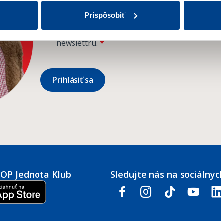
Prispôsobiť
Súhlasím so
spracovaním osobných údajov
v
newslettru.
*
Prihlásiť sa
COOP Jednota Klub
Sledujte nás na sociálnyc
facebook
instagram
tiktok
youtube
link