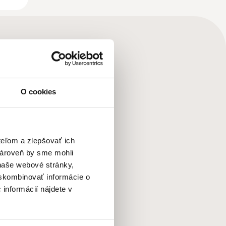
O cookies
teľom a zlepšovať ich
zároveň by sme mohli
naše webové stránky,
 skombinovať informácie o
 informácií nájdete v