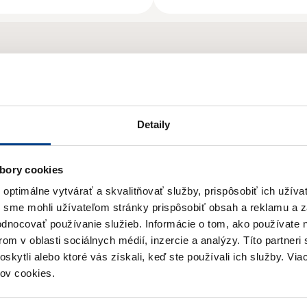
Odoberajte
Novinky
Detaily
bory cookies
ptimálne vytvárať a skvalitňovať služby, prispôsobiť ich užíva
Prihláste sa na odber newslettera
y sme mohli užívateľom stránky prispôsobiť obsah a reklamu a 
a získajte prehľad o našich novinkách
hodnocovať používanie služieb.
Informácie o tom, ako používate 
om v oblasti sociálnych médií, inzercie a analýzy.
Títo partneri
a aktuálnych zľavách.
skytli alebo ktoré vás získali, keď ste používali ich služby.
Viac
ov cookies.
E-mail
*