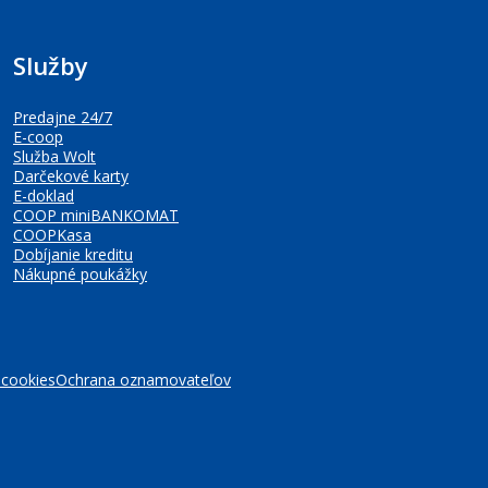
Služby
Predajne 24/7
E-coop
Služba Wolt
Darčekové karty
E-doklad
COOP miniBANKOMAT
COOPKasa
Dobíjanie kreditu
Nákupné poukážky
 cookies
Ochrana oznamovateľov