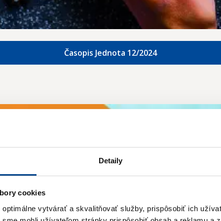
Časopis Jednota 12/2024
Detaily
bory cookies
ptimálne vytvárať a skvalitňovať služby, prispôsobiť ich užíva
y sme mohli užívateľom stránky prispôsobiť obsah a reklamu a 