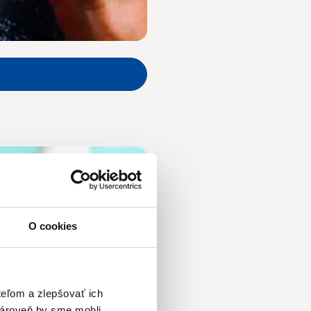
O cookies
teľom a zlepšovať ich
zároveň by sme mohli