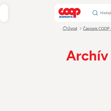
iť na obsah
Hľadať
Úvod
Časopis COOP 
Archív