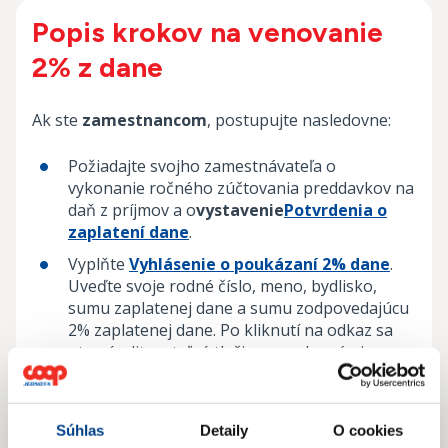
Popis krokov na venovanie
2% z dane
Ak ste
zamestnancom
, postupujte nasledovne:
Požiadajte svojho zamestnávateľa o
vykonanie ročného zúčtovania preddavkov na
daň z príjmov a o
vystavenie
Potvrdenia o
zaplatení dane
.
Vyplňte
Vyhlásenie o poukázaní 2% dane
.
Uveďte svoje rodné číslo, meno, bydlisko,
sumu zaplatenej dane a sumu zodpovedajúcu
2% zaplatenej dane. Po kliknutí na odkaz sa
otvorí editovateľné tlačivo s vyplnenými
údajmi príjemcu – Nadácie COOP Jednota.
Vyhlásenie vytlačte a podpíšte:
Súhlas
Detaily
O cookies