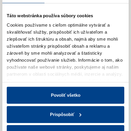
Najneskôr
do 30. apríla
zašlite alebo doručte
obidva formuláre
daňovému úradu v mieste
Táto webstránka používa súbory cookies
vášho bydliska
.
Cookies používame s cieľom optimálne vytvárať a
Ak ste
fyzická alebo právnická osoba
, vyhlásenie
skvalitňovať služby, prispôsobiť ich užívateľom a
je súčasťou daňového priznania.
zlepšovať ich štruktúru a obsah, najmä aby sme mohli
užívateľom stránky prispôsobiť obsah a reklamu a
Pri vypĺňaní
použite nasledujúce údaje
príjemcu:
zároveň by sme mohli analyzovať a štatisticky
Obchodné meno (názov):
Nadácia COOP Jednota
vyhodnocovať používanie služieb.
Informácie o tom, ako
Adresa: Bajkalská 25, 827 18 Bratislava
používate naše webové stránky, poskytujeme aj našim
IČO: 30789214
partnerom v oblasti sociálnych médií, inzercie a analýzy.
Právna forma: Nadácia
Títo partneri skombinovať informácie o ďalších údajoch,
IBAN (číslo účtu):
SK81 0200 0000 0027 6786 5359
ktoré vám poskytli alebo ktoré vás získali, keď ste
Názov banky: Všeobecná úverová banka, a.s.
používali ich služby.
Viac informácií nájdete v Zásadách
Povoliť všetko
spracúvania súborov cookies.
Kontaktné údaje
Prispôsobiť
Nadácia COOP Jednota