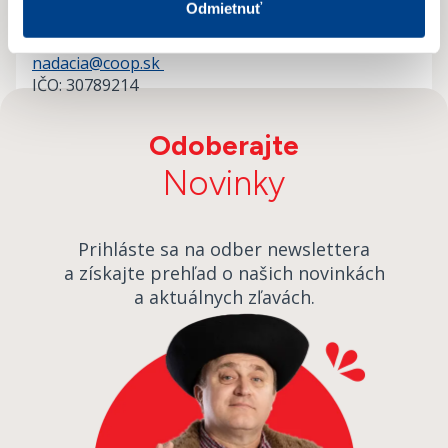
Odmietnuť
Bajkalská 25, 82718 Bratislava
Tel.:
02/58 233 272
nadacia@coop.sk
IČO: 30789214
Odoberajte
Novinky
Prihláste sa na odber newslettera
a získajte prehľad o našich novinkách
a aktuálnych zľavách.