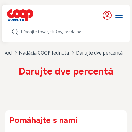
iť na obsah
Moje konto
Menu
Hľadať
Úvod
Nadácia COOP Jednota
Darujte dve percentá
Darujte dve percentá
Pomáhajte s nami