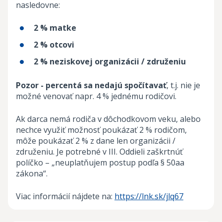
nasledovne:
2 % matke
2 % otcovi
2 % neziskovej organizácii / združeniu
Pozor - percentá sa nedajú spočítavať
, t.j. nie je
možné venovať napr. 4 % jednému rodičovi.
Ak darca nemá rodiča v dôchodkovom veku, alebo
nechce využiť možnosť poukázať 2 % rodičom,
môže poukázať 2 % z dane len organizácii /
združeniu. Je potrebné v III. Oddieli zaškrtnúť
políčko – „neuplatňujem postup podľa § 50aa
zákona“.
Viac informácií nájdete na:
https://lnk.sk/jlq67