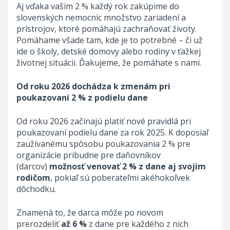
Aj vďaka vašim 2 % každý rok zakúpime do
slovenských nemocníc množstvo zariadení a
prístrojov, ktoré pomáhajú zachraňovať životy.
Pomáhame všade tam, kde je to potrebné – či už
ide o školy, detské domovy alebo rodiny v ťažkej
životnej situácii. Ďakujeme, že pomáhate s nami.
Od roku 2026 dochádza k zmenám pri
poukazovaní 2 % z podielu dane
Od roku 2026 začínajú platiť nové pravidlá pri
poukazovaní podielu dane za rok 2025. K doposiaľ
zaužívanému spôsobu poukazovania 2 % pre
organizácie pribudne pre daňovníkov
(darcov)
možnosť venovať 2 % z dane aj svojim
rodičom
, pokiaľ sú poberateľmi akéhokoľvek
dôchodku.
Znamená to, že darca môže po novom
prerozdeliť
až 6 %
z dane pre každého z nich