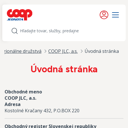
iť na obsah
Moje konto
Menu
Hľadať
egionálne družstvá
COOP JLC, a.s.
Úvodná stránka
Úvodná stránka
Obchodné meno
COOP JLC, a.s.
Adresa
Kostolné Kračany 432, P.O.BOX 220
Obchodný register Slovenskej republiky