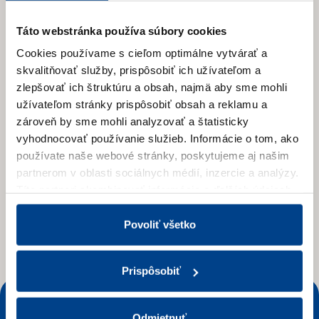
Táto webstránka používa súbory cookies
Cookies používame s cieľom optimálne vytvárať a
skvalitňovať služby, prispôsobiť ich užívateľom a
zlepšovať ich štruktúru a obsah, najmä aby sme mohli
E-mail
*
užívateľom stránky prispôsobiť obsah a reklamu a
zároveň by sme mohli analyzovať a štatisticky
vyhodnocovať používanie služieb.
Informácie o tom, ako
používate naše webové stránky, poskytujeme aj našim
partnerom v oblasti sociálnych médií, inzercie a analýzy.
Súhlasím so
spracovaním osobných údajov
v
súvislosti so zasielaním newslettru.
*
Títo partneri skombinovať informácie o ďalších údajoch,
ktoré vám poskytli alebo ktoré vás získali, keď ste
používali ich služby.
Viac informácií nájdete v Zásadách
Povoliť všetko
Prihlásiť sa
spracúvania súborov cookies.
Prispôsobiť
Stiahnite si aplikáciu COOP Jednota Klub
Odmietnuť