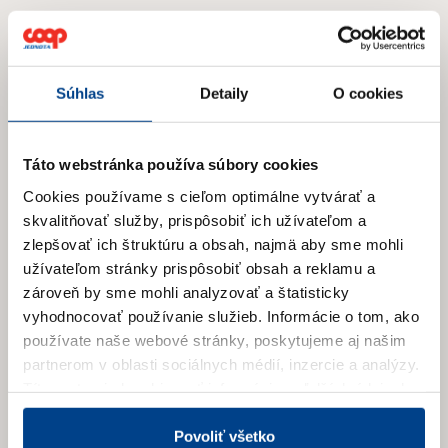
Prihláste sa na odber newslettera
a získajte prehľad o našich novinkách
a aktuálnych zľavách.
Súhlas
Detaily
O cookies
Táto webstránka používa súbory cookies
Cookies používame s cieľom optimálne vytvárať a
skvalitňovať služby, prispôsobiť ich užívateľom a
zlepšovať ich štruktúru a obsah, najmä aby sme mohli
užívateľom stránky prispôsobiť obsah a reklamu a
zároveň by sme mohli analyzovať a štatisticky
vyhodnocovať používanie služieb.
Informácie o tom, ako
používate naše webové stránky, poskytujeme aj našim
partnerom v oblasti sociálnych médií, inzercie a analýzy.
E-mail
*
Títo partneri skombinovať informácie o ďalších údajoch,
ktoré vám poskytli alebo ktoré vás získali, keď ste
používali ich služby.
Viac informácií nájdete v Zásadách
Povoliť všetko