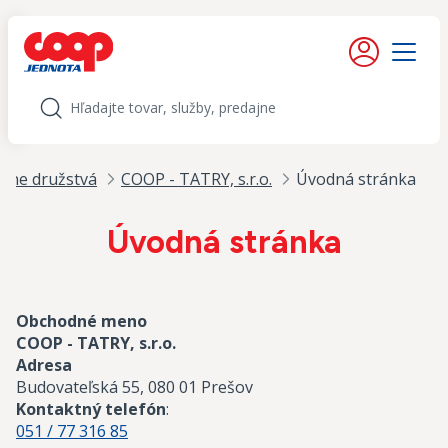
iť na obsah
Moje konto
Menu
Hľadať
lne družstvá
COOP - TATRY, s.r.o.
Úvodná stránka
Úvodná stránka
Obchodné meno
COOP - TATRY, s.r.o.
Adresa
Budovateľská 55, 080 01 Prešov
Kontaktný telefón
:
051 / 77 316 85