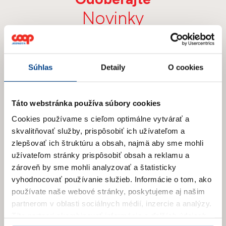
Novinky
Prihláste sa na odber newslettera
a získajte prehľad o našich novinkách
Súhlas
Detaily
O cookies
a aktuálnych zľavách.
Táto webstránka používa súbory cookies
Cookies používame s cieľom optimálne vytvárať a
skvalitňovať služby, prispôsobiť ich užívateľom a
zlepšovať ich štruktúru a obsah, najmä aby sme mohli
užívateľom stránky prispôsobiť obsah a reklamu a
zároveň by sme mohli analyzovať a štatisticky
vyhodnocovať používanie služieb.
Informácie o tom, ako
používate naše webové stránky, poskytujeme aj našim
partnerom v oblasti sociálnych médií, inzercie a analýzy.
Títo partneri skombinovať informácie o ďalších údajoch,