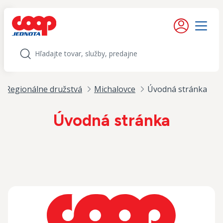
iť na obsah
Moje konto
Menu
Hľadať
Regionálne družstvá
Michalovce
Úvodná stránka
Úvodná stránka