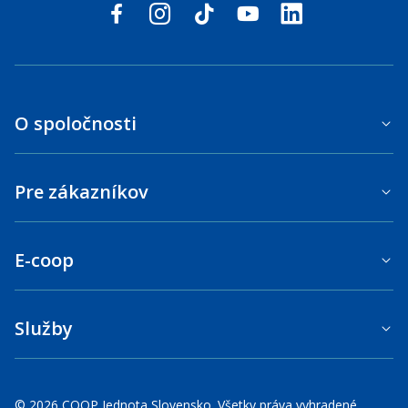
Sledujte nás na sociálnych sieťach
facebook
instagram
tiktok
youtube
linkedin
O spoločnosti
Pre zákazníkov
E-coop
Služby
© 2026 COOP Jednota Slovensko. Všetky práva vyhradené.