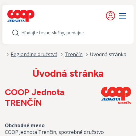
iť na obsah
Moje konto
Menu
Hľadať
od
Regionálne družstvá
Trenčín
Úvodná stránka
Úvodná stránka
COOP Jednota
TRENČÍN
Obchodné meno
:
COOP Jednota Trenčín, spotrebné družstvo