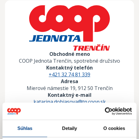
Obchodné meno
COOP Jednota Trenčín, spotrebné družstvo
Kontaktný telefón
+421 32 74 81 339
Adresa
Mierové námestie 19, 912 50 Trenčín
Kontaktný e-mail
katarina.dobiasova@tn.coop.sk
Obchodný register Slovenskej republiky
Zobraziť
Súhlas
Detaily
O cookies