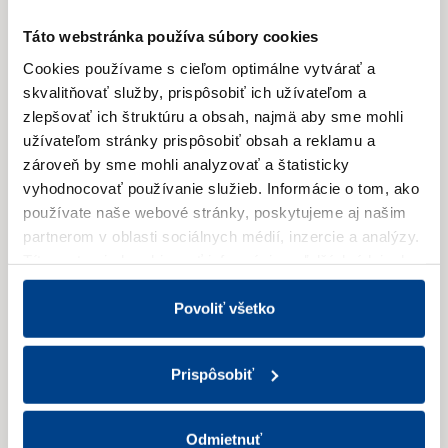
Doplňujúce informácie
Táto webstránka používa súbory cookies
Cookies používame s cieľom optimálne vytvárať a
skvalitňovať služby, prispôsobiť ich užívateľom a
zlepšovať ich štruktúru a obsah, najmä aby sme mohli
užívateľom stránky prispôsobiť obsah a reklamu a
zároveň by sme mohli analyzovať a štatisticky
vyhodnocovať používanie služieb.
Informácie o tom, ako
používate naše webové stránky, poskytujeme aj našim
partnerom v oblasti sociálnych médií, inzercie a analýzy.
Títo partneri skombinovať informácie o ďalších údajoch,
ktoré vám poskytli alebo ktoré vás získali, keď ste
používali ich služby.
Viac informácií nájdete v Zásadách
Povoliť všetko
spracúvania súborov cookies.
Prispôsobiť
Odmietnuť