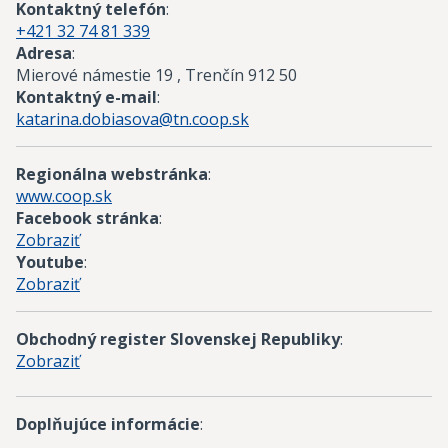
Kontaktný telefón
:
+421 32 74 81 339
Adresa
:
Mierové námestie 19 , Trenčín 912 50
Kontaktný e-mail
:
katarina.dobiasova@tn.coop.sk
Regionálna webstránka
:
www.coop.sk
Facebook stránka
:
Zobraziť
Youtube
:
Zobraziť
Obchodný register Slovenskej Republiky
:
Zobraziť
Doplňujúce informácie
: