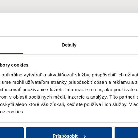
Odoberajte
Novinky
Detaily
bory cookies
Prihláste sa na odber newslettera
ptimálne vytvárať a skvalitňovať služby, prispôsobiť ich užíva
a získajte prehľad o našich novinkách
y sme mohli užívateľom stránky prispôsobiť obsah a reklamu a 
a aktuálnych zľavách.
hodnocovať používanie služieb.
Informácie o tom, ako používate 
om v oblasti sociálnych médií, inzercie a analýzy.
Títo partneri
E-mail
*
skytli alebo ktoré vás získali, keď ste používali ich služby.
Viac
ov cookies.
Súhlasím so
spracovaním osobných údajov
v
Prispôsobiť