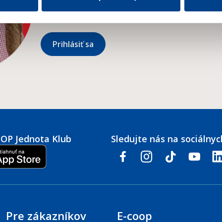
newslettru.
*
Prihlásiť sa
COOP Jednota Klub
Sledujte nás na sociálnyc
facebook
instagram
tiktok
youtube
link
Pre zákazníkov
E-coop