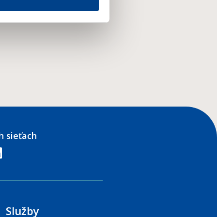
h sieťach
edin
Služby