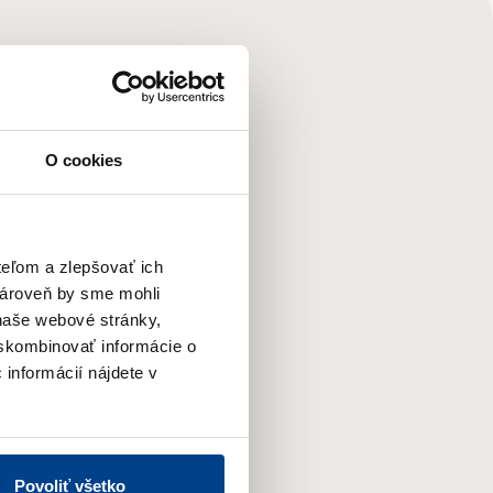
O cookies
teľom a zlepšovať ich
zároveň by sme mohli
naše webové stránky,
 skombinovať informácie o
 informácií nájdete v
 súvislosti so zasielaním
Povoliť všetko