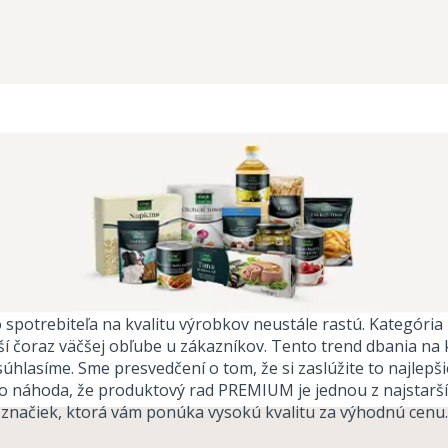
spotrebiteľa na kvalitu výrobkov neustále rastú. Kategóri
í čoraz väčšej obľube u zákazníkov. Tento trend dbania na kv
 súhlasíme. Sme presvedčení o tom, že si zaslúžite to najlep
o náhoda, že produktový rad PREMIUM je jednou z najstarší
značiek, ktorá vám ponúka vysokú kvalitu za výhodnú cenu.