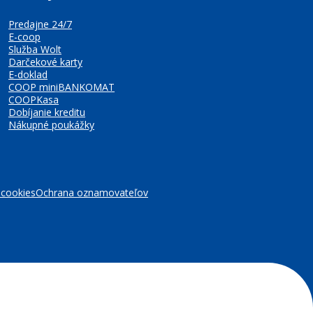
Predajne 24/7
E-coop
Služba Wolt
Darčekové karty
E-doklad
COOP miniBANKOMAT
COOPKasa
Dobíjanie kreditu
Nákupné poukážky
 cookies
Ochrana oznamovateľov