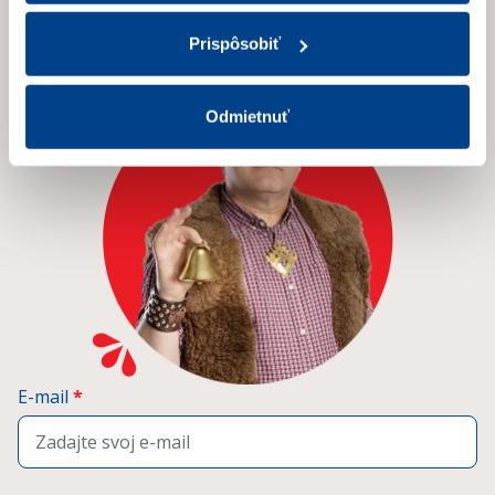
a získajte prehľad o našich novinkách
a aktuálnych zľavách.
Prispôsobiť
Odmietnuť
E-mail
*