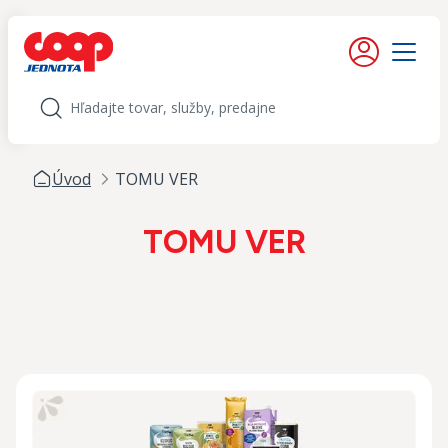
iť na obsah
Moje konto
Menu
Hľadať
Úvod
TOMU VER
TOMU VER