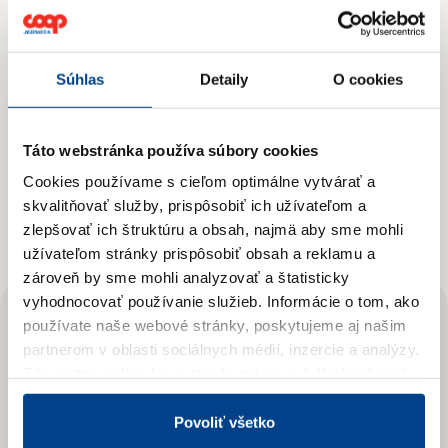
Súhlas
Detaily
O cookies
Táto webstránka používa súbory cookies
Cookies používame s cieľom optimálne vytvárať a
skvalitňovať služby, prispôsobiť ich užívateľom a
zlepšovať ich štruktúru a obsah, najmä aby sme mohli
užívateľom stránky prispôsobiť obsah a reklamu a
zároveň by sme mohli analyzovať a štatisticky
vyhodnocovať používanie služieb.
Informácie o tom, ako
používate naše webové stránky, poskytujeme aj našim
Odoberajte
partnerom v oblasti sociálnych médií, inzercie a analýzy.
Novinky
Títo partneri skombinovať informácie o ďalších údajoch,
ktoré vám poskytli alebo ktoré vás získali, keď ste
používali ich služby.
Viac informácií nájdete v Zásadách
Povoliť všetko
Prihláste sa na odber newslettera
spracúvania súborov cookies.