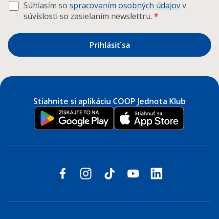
Súhlasím so
spracovaním osobných údajov
v
súvislosti so zasielaním newslettru.
*
Prihlásiť sa
Stiahnite si aplikáciu COOP Jednota Klub
Sledujte nás na sociálnych sieťach
facebook
instagram
tiktok
youtube
linkedin