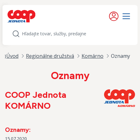
iť na obsah
Moje konto
Menu
Hľadať
Úvod
Regionálne družstvá
Komárno
Oznamy
Oznamy
COOP Jednota
KOMÁRNO
Oznamy:
15.07.2020