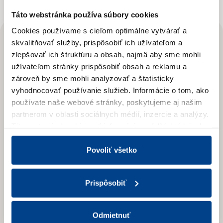
Táto webstránka používa súbory cookies
Cookies používame s cieľom optimálne vytvárať a
skvalitňovať služby, prispôsobiť ich užívateľom a
Odoberajte
zlepšovať ich štruktúru a obsah, najmä aby sme mohli
Novinky
užívateľom stránky prispôsobiť obsah a reklamu a
zároveň by sme mohli analyzovať a štatisticky
vyhodnocovať používanie služieb.
Informácie o tom, ako
Prihláste sa na odber newslettera
používate naše webové stránky, poskytujeme aj našim
a získajte prehľad o našich novinkách
partnerom v oblasti sociálnych médií, inzercie a analýzy.
a aktuálnych zľavách.
Títo partneri skombinovať informácie o ďalších údajoch,
ktoré vám poskytli alebo ktoré vás získali, keď ste
používali ich služby.
Viac informácií nájdete v Zásadách
Povoliť všetko
spracúvania súborov cookies.
Prispôsobiť
Odmietnuť