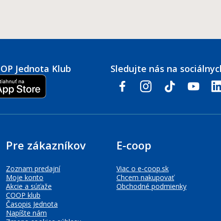
COOP Jednota Klub
Sledujte nás na sociálnyc
facebook
instagram
tiktok
youtube
link
Pre zákazníkov
E-coop
Zoznam predajní
Viac o e-coop.sk
Moje konto
Chcem nakupovať
Akcie a súťaže
Obchodné podmienky
COOP klub
Časopis Jednota
Napíšte nám