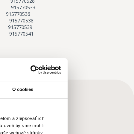
. 915770528
. 915770533
5770536
915770538
15770539
915770541
O cookies
teľom a zlepšovať ich
zároveň by sme mohli
naše webové stránky,