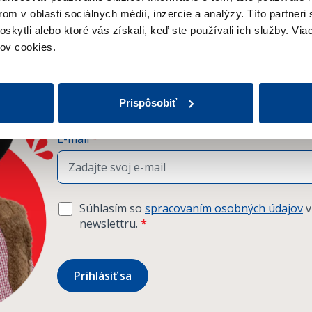
om v oblasti sociálnych médií, inzercie a analýzy.
Títo partneri
skytli alebo ktoré vás získali, keď ste používali ich služby.
Viac
ov cookies.
Prihláste sa na odber newslettera
a získajte prehľad o našich novinkách
a aktuálnych zľavách.
Prispôsobiť
E-mail
*
Súhlasím so
spracovaním osobných údajov
v
newslettru.
*
Prihlásiť sa