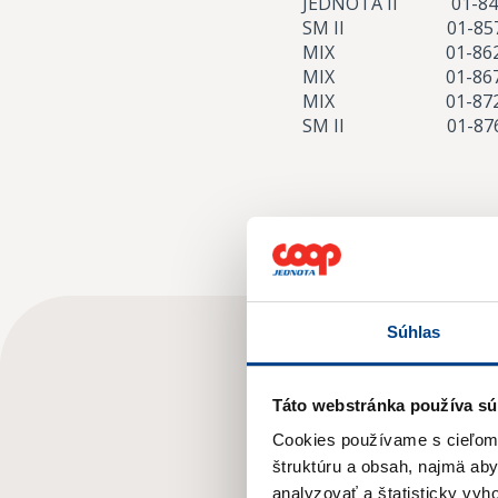
JEDNOTA II 01-84
SM II 01-857 Hu
MIX 01-862 
MIX 01-867 Ma
MIX 01-872 K
SM II 01-876 K
Súhlas
Táto webstránka používa sú
Cookies používame s cieľom o
štruktúru a obsah, najmä ab
analyzovať a štatisticky vy