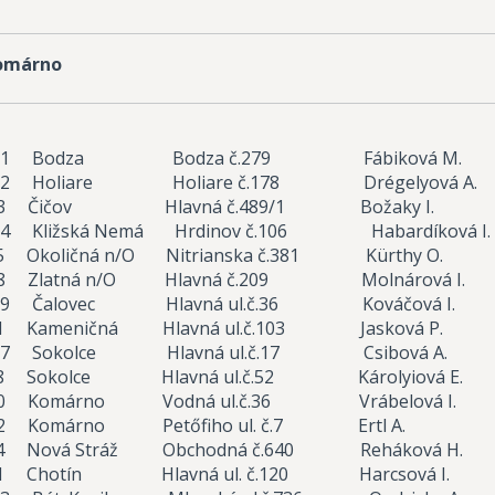
Komárno
-801 Bodza Bodza č.279 Fábiková M.
802 Holiare Holiare č.178 Drégelyová A.
 Čičov Hlavná č.489/1 Božaky I. 9
4 Kližská Nemá Hrdinov č.106 Habardíková 
ličná n/O Nitrianska č.381 Kürthy O.
latná n/O Hlavná č.209 Molnárová I.
809 Čalovec Hlavná ul.č.36 Kováčová I.
meničná Hlavná ul.č.103 Jasková P. 
817 Sokolce Hlavná ul.č.17 Csibová A.
kolce Hlavná ul.č.52 Károlyiová E. 
Komárno Vodná ul.č.36 Vrábelová I. 
Komárno Petőfiho ul. č.7 Ertl A. 9
vá Stráž Obchodná č.640 Reháková H. 
otín Hlavná ul. č.120 Harcsová I. 