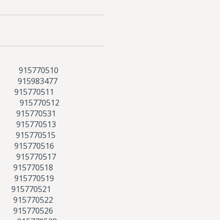
 915770510
 915983477
15770511
I. 915770512
 915770531
 915770513
 915770515
915770516
 915770517
915770518
915770519
15770521
915770522
915770526