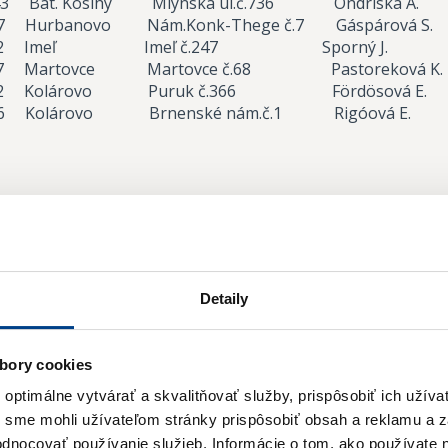
3 Bát. Kosihy Mlynská ul.č.736 Ondriska A
rbanovo Nám.Konk-Thege č.7 Gáspárová S
Imeľ Imeľ č.247 Sporný J. 91
rtovce Martovce č.68 Pastoreková K. 
olárovo Puruk č.366 Fördösová E. 9
olárovo Brnenské nám.č.1 Rigóová E. 
Detaily
Odoberajte
bory cookies
ptimálne vytvárať a skvalitňovať služby, prispôsobiť ich užíva
Novinky
y sme mohli užívateľom stránky prispôsobiť obsah a reklamu a 
hodnocovať používanie služieb.
Informácie o tom, ako používate 