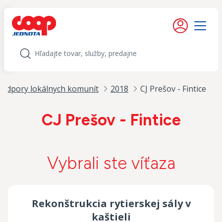
iť na obsah
Moje konto
Menu
Hľadať
odpory lokálnych komunít
2018
CJ Prešov - Fintice
CJ Prešov - Fintice
Vybrali ste víťaza
Rekonštrukcia rytierskej sály v
kaštieli