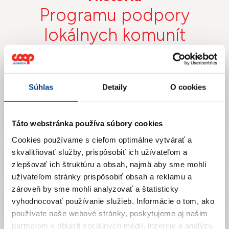
Programu podpory
lokálnych komunít
2026
Súhlas
Detaily
O cookies
2025
Táto webstránka používa súbory cookies
Cookies používame s cieľom optimálne vytvárať a
skvalitňovať služby, prispôsobiť ich užívateľom a
2024
zlepšovať ich štruktúru a obsah, najmä aby sme mohli
užívateľom stránky prispôsobiť obsah a reklamu a
zároveň by sme mohli analyzovať a štatisticky
2023
vyhodnocovať používanie služieb.
Informácie o tom, ako
používate naše webové stránky, poskytujeme aj našim
partnerom v oblasti sociálnych médií, inzercie a analýzy.