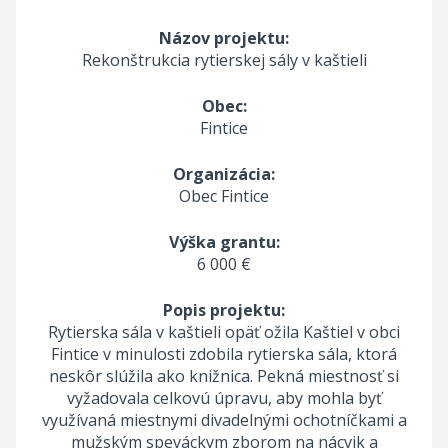
Názov projektu:
Rekonštrukcia rytierskej sály v kaštieli
Obec:
Fintice
Organizácia:
Obec Fintice
Výška grantu:
6 000 €
Popis projektu:
Rytierska sála v kaštieli opäť ožila Kaštiel v obci
Fintice v minulosti zdobila rytierska sála, ktorá
neskôr slúžila ako knižnica. Pekná miestnosť si
vyžadovala celkovú úpravu, aby mohla byť
využívaná miestnymi divadelnými ochotníčkami a
mužským speváckym zborom na nácvik a