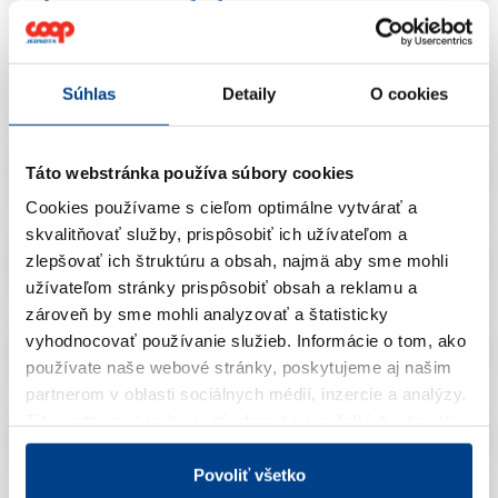
CJ Námestovo – Klin
Súhlas
Detaily
O cookies
CJ Nitra – Veľké Zálužie
Táto webstránka používa súbory cookies
Cookies používame s cieľom optimálne vytvárať a
skvalitňovať služby, prispôsobiť ich užívateľom a
CJ Nové Zámky – Šurany
zlepšovať ich štruktúru a obsah, najmä aby sme mohli
užívateľom stránky prispôsobiť obsah a reklamu a
zároveň by sme mohli analyzovať a štatisticky
vyhodnocovať používanie služieb.
Informácie o tom, ako
CJ Poprad – Spišská Belá
používate naše webové stránky, poskytujeme aj našim
partnerom v oblasti sociálnych médií, inzercie a analýzy.
Títo partneri skombinovať informácie o ďalších údajoch,
CJ Prešov – Čirč
ktoré vám poskytli alebo ktoré vás získali, keď ste
používali ich služby.
Viac informácií nájdete v Zásadách
Povoliť všetko