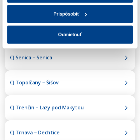
spracúvania súborov cookies.
CJ Prievidza – Nitrica
Prispôsobiť
CJ Revúca – Slavošovce
Odmietnuť
CJ Senica – Senica
CJ Topoľčany – Šišov
CJ Trenčín – Lazy pod Makytou
CJ Trnava – Dechtice