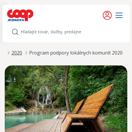
iť na obsah
Moje konto
Menu
Hľadať
ít
2020
Program podpory lokálnych komunít 2020