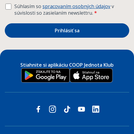
Súhlasím so
spracovaním osobných údajov
v
súvislosti so zasielaním newslettru.
*
Prihlásiť sa
Stiahnite si aplikáciu COOP Jednota Klub
Sledujte nás na sociálnych sieťach
facebook
instagram
tiktok
youtube
linkedin