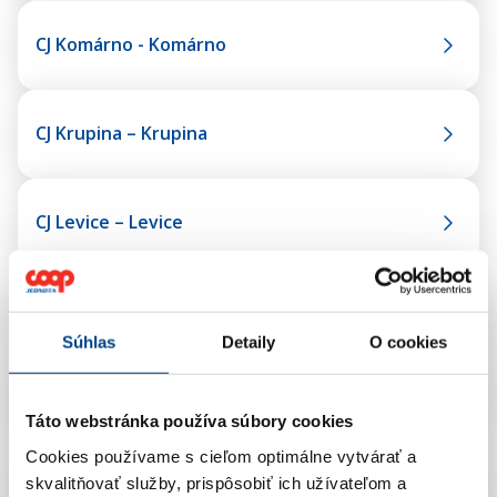
CJ Komárno - Komárno
CJ Krupina – Krupina
CJ Levice – Levice
CJ Liptovský Mikuláš – Východná
Súhlas
Detaily
O cookies
CJ Martin – Necpaly
Táto webstránka používa súbory cookies
Cookies používame s cieľom optimálne vytvárať a
skvalitňovať služby, prispôsobiť ich užívateľom a
CJ Michalovce – Budkovce