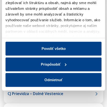
zlepšovať ich štruktúru a obsah, najmä aby sme mohli
užívateľom stránky prispôsobiť obsah a reklamu a
zároveň by sme mohli analyzovať a štatisticky
CJ Nitra – Čáb
vyhodnocovať používanie služieb.
Informácie o tom, ako
používate naše webové stránky, poskytujeme aj našim
partnerom v oblasti sociálnych médií, inzercie a analýzy.
CJ Nové Zámky – Nesvady
Títo partneri skombinovať informácie o ďalších údajoch,
ktoré vám poskytli alebo ktoré vás získali, keď ste
používali ich služby.
Viac informácií nájdete v Zásadách
Povoliť všetko
spracúvania súborov cookies.
CJ Poprad – Spišská Belá
Prispôsobiť
CJ Prešov – Lipany
Odmietnuť
CJ Prievidza – Dolné Vestenice