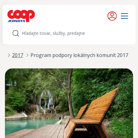
iť na obsah
Moje konto
Menu
Hľadať
ít
2017
Program podpory lokálnych komunít 2017