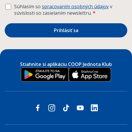
Súhlasím so
spracovaním osobných údajov
v
súvislosti so zasielaním newslettru.
*
Prihlásiť sa
Stiahnite si aplikáciu COOP Jednota Klub
Sledujte nás na sociálnych sieťach
facebook
instagram
tiktok
youtube
linkedin