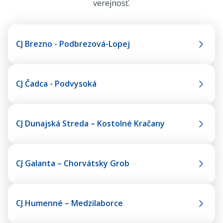
verejnosť.
CJ Brezno - Podbrezová-Lopej
CJ Čadca - Podvysoká
CJ Dunajská Streda – Kostolné Kračany
CJ Galanta – Chorvátsky Grob
CJ Humenné – Medzilaborce