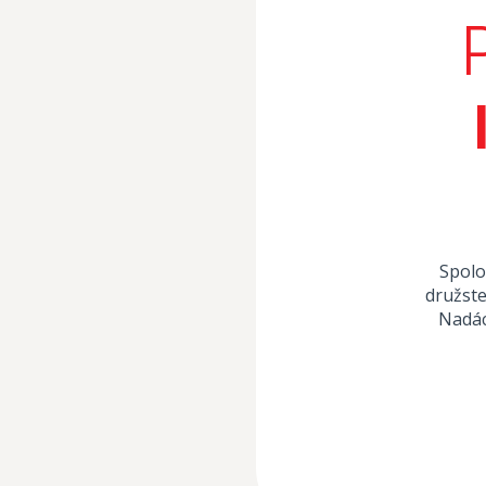
Spolo
družste
Nadác