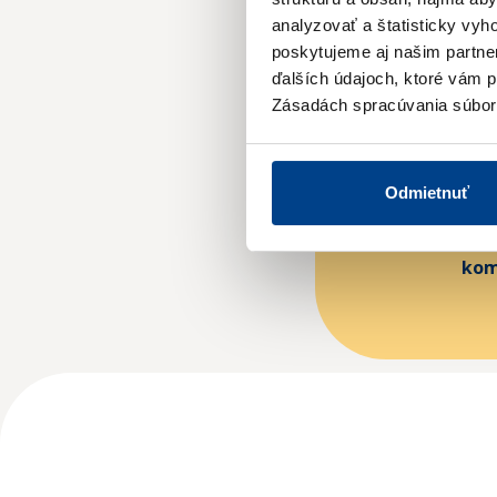
analyzovať a štatisticky vy
poskytujeme aj našim partner
ďalších údajoch, ktoré vám po
Zásadách spracúvania súbor
Zálež
Odmietnuť
r
kom