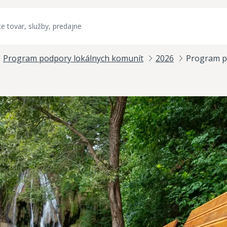
Program podpory lokálnych komunít
2026
Program p