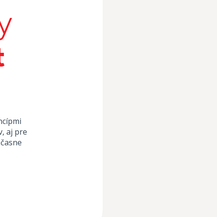
y
t
ncípmi
, aj pre
účasne