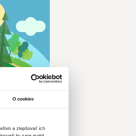
O cookies
teľom a zlepšovať ich
zároveň by sme mohli