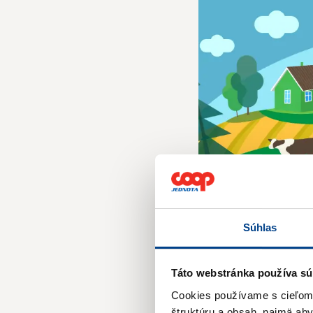
Súhlas
Táto webstránka používa sú
Cookies používame s cieľom o
štruktúru a obsah, najmä ab