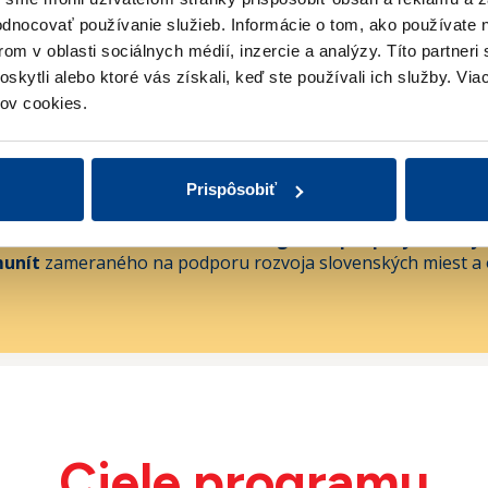
hodnocovať používanie služieb.
Informácie o tom, ako používate 
om v oblasti sociálnych médií, inzercie a analýzy.
Títo partneri
skytli alebo ktoré vás získali, keď ste používali ich služby.
Viac
10. ročník programu
ov cookies.
í nám na tom, aby ste mali možnosť aktívne sa zapájať do dia
Prispôsobiť
vašich obciach a mestách, preto aktuálne prebieha už
10.
očník
obľúbeného nadačného
Programu podpory lokálny
unít
zameraného na podporu rozvoja slovenských miest a o
Ciele programu