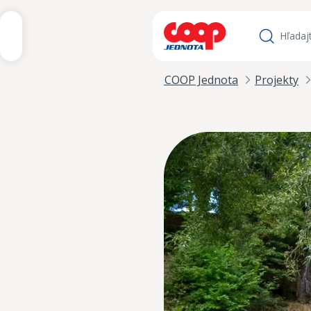
iť na obsah
Hľadať
Úvod
Nadácia COOP Jednota
Projekty