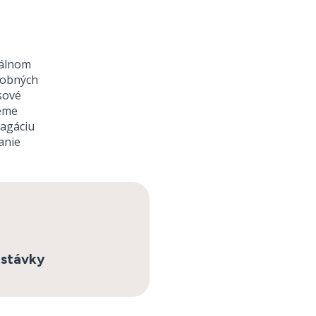
nálnom
robných
sové
jeme
pagáciu
anie
astávky