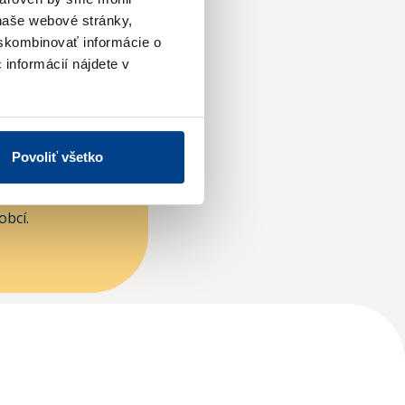
naše webové stránky,
 skombinovať informácie o
 informácií nájdete v
nia vo
Povoliť všetko
ch
bcí.