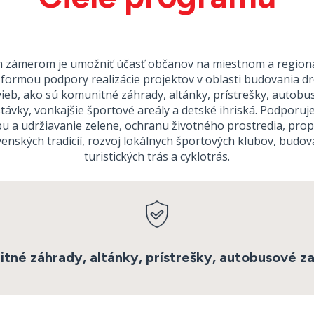
 zámerom je umožniť účasť občanov na miestnom a regio
i formou podpory realizácie projektov v oblasti budovania d
vieb, ako sú komunitné záhrady, altánky, prístrešky, autobu
távky, vonkajšie športové areály a detské ihriská. Podporu
u a udržiavanie zelene, ochranu životného prostredia, pro
venských tradícií, rozvoj lokálnych športových klubov, budov
turistických trás a cyklotrás.
tné záhrady, altánky, prístrešky, autobusové z