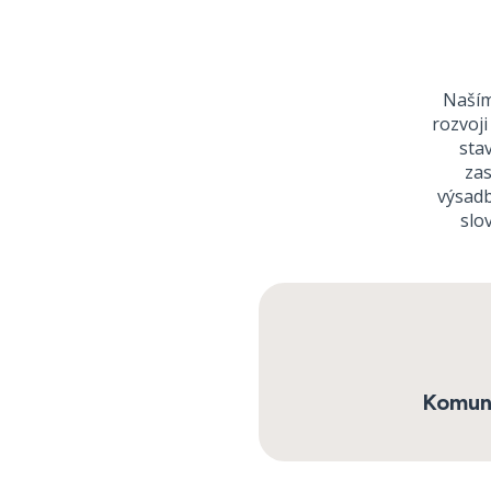
Naším
rozvoj
sta
zas
výsadb
slo
Komuni