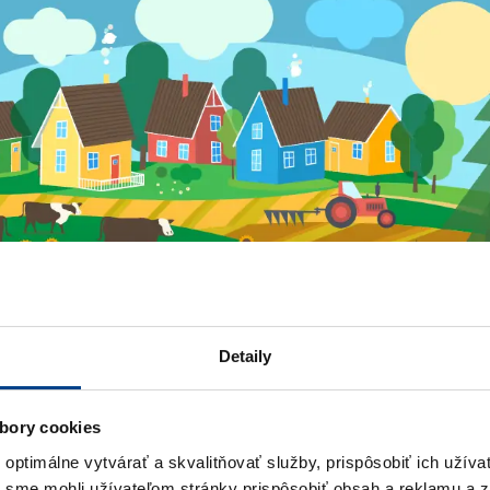
Detaily
bory cookies
ptimálne vytvárať a skvalitňovať služby, prispôsobiť ich užíva
y sme mohli užívateľom stránky prispôsobiť obsah a reklamu a 