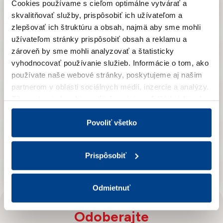
Cookies používame s cieľom optimálne vytvárať a
2021
skvalitňovať služby, prispôsobiť ich užívateľom a
zlepšovať ich štruktúru a obsah, najmä aby sme mohli
užívateľom stránky prispôsobiť obsah a reklamu a
2020
zároveň by sme mohli analyzovať a štatisticky
vyhodnocovať používanie služieb.
Informácie o tom, ako
používate naše webové stránky, poskytujeme aj našim
partnerom v oblasti sociálnych médií, inzercie a analýzy.
2019
Títo partneri skombinovať informácie o ďalších údajoch,
ktoré vám poskytli alebo ktoré vás získali, keď ste
používali ich služby.
Viac informácií nájdete v Zásadách
Povoliť všetko
2018
spracúvania súborov cookies.
Prispôsobiť
2017
Odmietnuť
Odoberajte