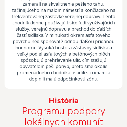
zamerali na skvalitnenie pešieho ťahu,
začínajúceho na malom námestí a končiaceho na
frekventovanej zastávke verejnej dopravy. Tento
chodník denne používajú tisíce ľudí využívajúcich
služby, verejnú dopravu a prechod do ďalších
častí sídliska. V minulosti okrem asfaltového
povrchu nedisponoval žiadnou ďalšou pridanou
hodnotou. Vysoká hustota zástavby sídliska a
veľký podiel asfaltových a betónových plôch
spôsobujú prehrievanie ulíc, čím sťažujú
obyvateľom peší pohyb, preto sme okolie
promenádneho chodníka osadili stromami a
doplnili malú odpočinkovú zónu.
História
Programu podpory
lokálnych komunít