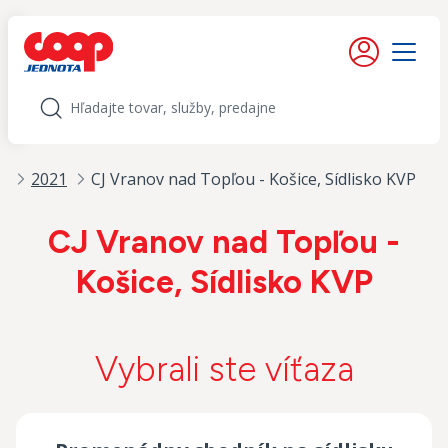
iť na obsah
Moje konto
Menu
Hľadať
t
2021
CJ Vranov nad Topľou - Košice, Sídlisko KVP
CJ Vranov nad Topľou -
Košice, Sídlisko KVP
Vybrali ste víťaza