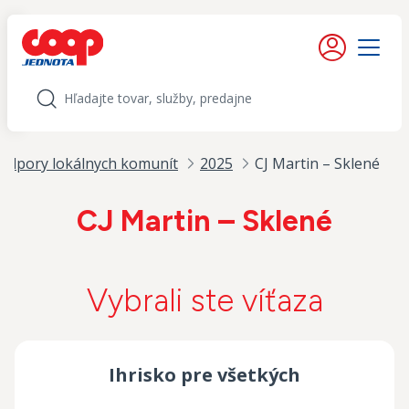
iť na obsah
Moje konto
Menu
Hľadať
odpory lokálnych komunít
2025
CJ Martin – Sklené
CJ Martin – Sklené
Vybrali ste víťaza
Ihrisko pre všetkých