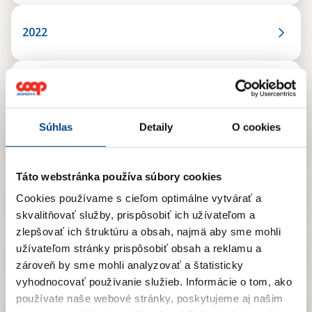
2022
2021
Súhlas
Detaily
O cookies
2020
Táto webstránka používa súbory cookies
2019
Cookies používame s cieľom optimálne vytvárať a
skvalitňovať služby, prispôsobiť ich užívateľom a
zlepšovať ich štruktúru a obsah, najmä aby sme mohli
užívateľom stránky prispôsobiť obsah a reklamu a
2018
zároveň by sme mohli analyzovať a štatisticky
vyhodnocovať používanie služieb.
Informácie o tom, ako
používate naše webové stránky, poskytujeme aj našim
2017