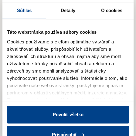
Súhlas
Detaily
O cookies
Táto webstránka používa súbory cookies
Cookies používame s cieľom optimálne vytvárať a
História
skvalitňovať služby, prispôsobiť ich užívateľom a
zlepšovať ich štruktúru a obsah, najmä aby sme mohli
Programu podpory
užívateľom stránky prispôsobiť obsah a reklamu a
lokálnych komunít
zároveň by sme mohli analyzovať a štatisticky
vyhodnocovať používanie služieb.
Informácie o tom, ako
používate naše webové stránky, poskytujeme aj našim
partnerom v oblasti sociálnych médií, inzercie a analýzy.
2026
Títo partneri skombinovať informácie o ďalších údajoch,
ktoré vám poskytli alebo ktoré vás získali, keď ste
používali ich služby.
Viac informácií nájdete v Zásadách
Povoliť všetko
spracúvania súborov cookies.
2025
Prispôsobiť