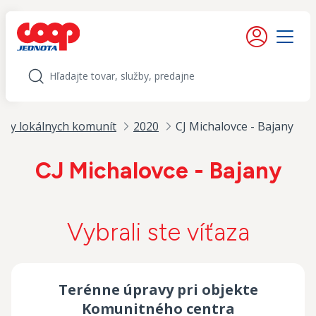
iť na obsah
Moje konto
Menu
Hľadať
ry lokálnych komunít
2020
CJ Michalovce - Bajany
CJ Michalovce - Bajany
Vybrali ste víťaza
Terénne úpravy pri objekte
Komunitného centra