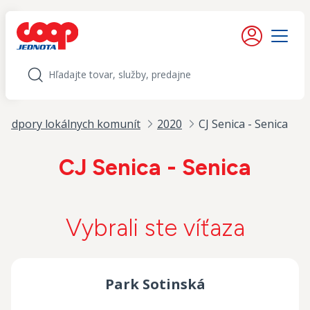
iť na obsah
Moje konto
Menu
Hľadať
podpory lokálnych komunít
2020
CJ Senica - Senica
CJ Senica - Senica
Vybrali ste víťaza
Park Sotinská