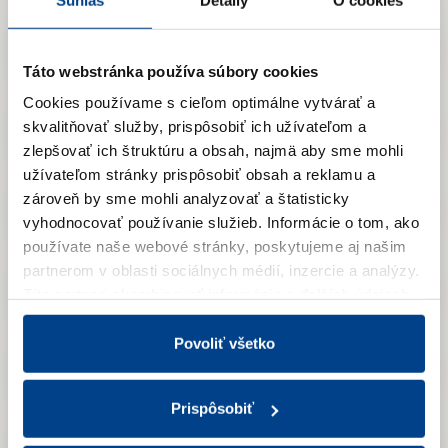
2023
Táto webstránka používa súbory cookies
Cookies používame s cieľom optimálne vytvárať a
skvalitňovať služby, prispôsobiť ich užívateľom a
2022
zlepšovať ich štruktúru a obsah, najmä aby sme mohli
užívateľom stránky prispôsobiť obsah a reklamu a
zároveň by sme mohli analyzovať a štatisticky
2021
vyhodnocovať používanie služieb.
Informácie o tom, ako
používate naše webové stránky, poskytujeme aj našim
partnerom v oblasti sociálnych médií, inzercie a analýzy.
2020
Títo partneri skombinovať informácie o ďalších údajoch,
ktoré vám poskytli alebo ktoré vás získali, keď ste
používali ich služby.
Viac informácií nájdete v Zásadách
Povoliť všetko
spracúvania súborov cookies.
2019
Prispôsobiť