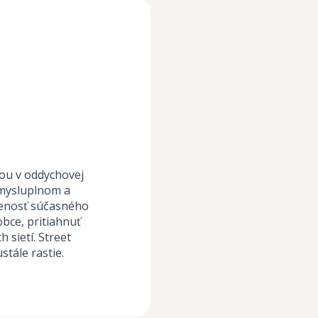
ou v oddychovej
zmysluplnom a
venosť súčasného
obce, pritiahnuť
 sietí. Street
tále rastie.