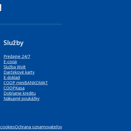
edin
Služby
Predajne 24/7
E-coop
Služba Wolt
Darčekové karty
E-doklad
COOP miniBANKOMAT
COOPKasa
Dobíjanie kreditu
Nákupné poukážky
 cookies
Ochrana oznamovateľov