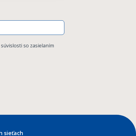
 súvislosti so zasielaním
h sieťach