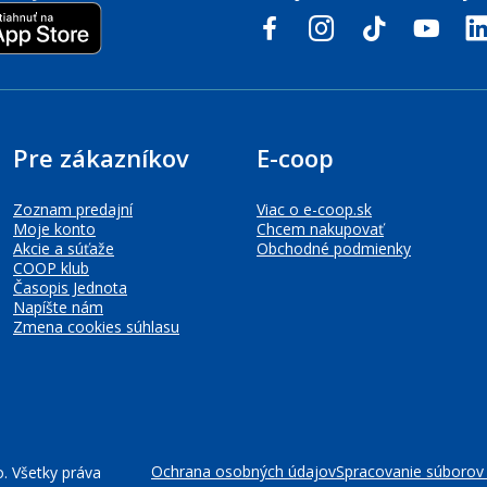
facebook
instagram
tiktok
youtube
link
Pre zákazníkov
E-coop
Zoznam predajní
Viac o e-coop.sk
Moje konto
Chcem nakupovať
Akcie a súťaže
Obchodné podmienky
COOP klub
Časopis Jednota
Napíšte nám
Zmena cookies súhlasu
Ochrana osobných údajov
Spracovanie súborov
. Všetky práva