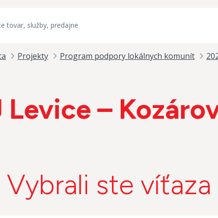
ta
Projekty
Program podpory lokálnych komunít
20
 Levice – Kozáro
Vybrali ste víťaza