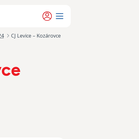
Moje konto
Menu
24
CJ Levice – Kozárovce
vce