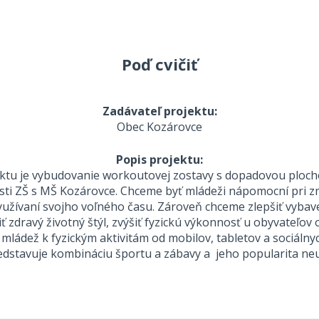
Poď cvičiť
Zadávateľ projektu:
Obec Kozárovce
Popis projektu:
tu je vybudovanie workoutovej zostavy s dopadovou ploch
osti ZŠ s MŠ Kozárovce. Chceme byť mládeži nápomocní pri 
žívaní svojho voľného času. Zároveň chceme zlepšiť vyba
ť zdravý životný štýl, zvýšiť fyzickú výkonnosť u obyvateľov 
mládež k fyzickým aktivitám od mobilov, tabletov a sociálnych
dstavuje kombináciu športu a zábavy a jeho popularita neus