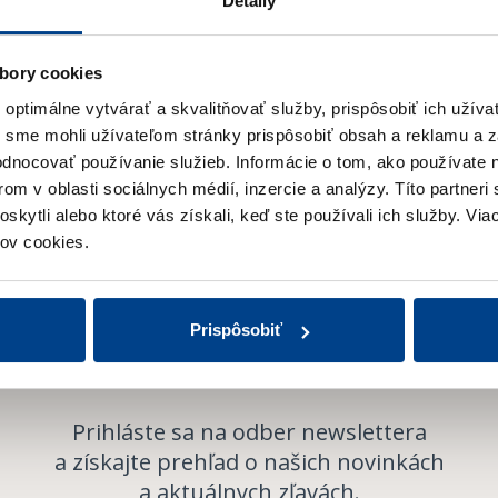
Detaily
2019
2018
bory cookies
2017
ptimálne vytvárať a skvalitňovať služby, prispôsobiť ich užíva
y sme mohli užívateľom stránky prispôsobiť obsah a reklamu a 
hodnocovať používanie služieb.
Informácie o tom, ako používate 
om v oblasti sociálnych médií, inzercie a analýzy.
Títo partneri
skytli alebo ktoré vás získali, keď ste používali ich služby.
Viac
Odoberajte
ov cookies.
Novinky
Prispôsobiť
Prihláste sa na odber newslettera
a získajte prehľad o našich novinkách
a aktuálnych zľavách.