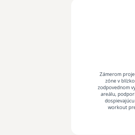
Zámerom projek
zóne v blízk
zodpovednom vyu
areálu, podpori
dospievajúcu 
workout pre