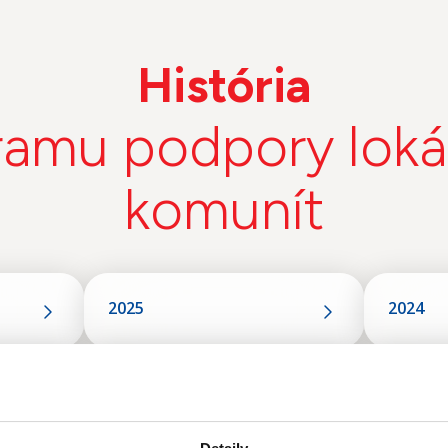
História
ramu podpory loká
komunít
2025
2024
2022
2021