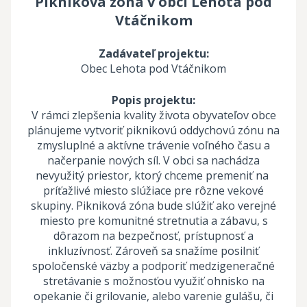
Pikniková zóna v obci Lehota pod
Vtáčnikom
Zadávateľ projektu:
Obec Lehota pod Vtáčnikom
Popis projektu:
V rámci zlepšenia kvality života obyvateľov obce
plánujeme vytvoriť piknikovú oddychovú zónu na
zmysluplné a aktívne trávenie voľného času a
načerpanie nových síl. V obci sa nachádza
nevyužitý priestor, ktorý chceme premeniť na
príťažlivé miesto slúžiace pre rôzne vekové
skupiny. Pikniková zóna bude slúžiť ako verejné
miesto pre komunitné stretnutia a zábavu, s
dôrazom na bezpečnosť, prístupnosť a
inkluzívnosť. Zároveň sa snažíme posilniť
spoločenské väzby a podporiť medzigeneračné
stretávanie s možnosťou využiť ohnisko na
opekanie či grilovanie, alebo varenie gulášu, či