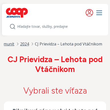
iť na obsah
Moje konto
Menu
Hľadať
komunít
2024
CJ Prievidza – Lehota pod Vtáčnikom
CJ Prievidza – Lehota pod
Vtáčnikom
Vybrali ste víťaza