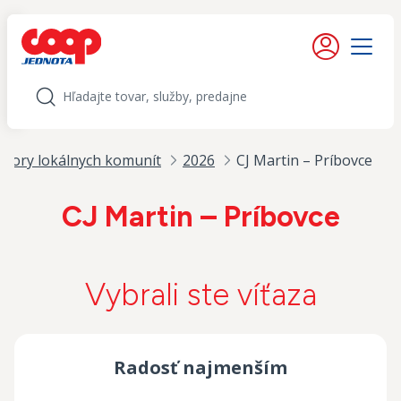
iť na obsah
Moje konto
Menu
Hľadať
pory lokálnych komunít
2026
CJ Martin – Príbovce
CJ Martin – Príbovce
Vybrali ste víťaza
Radosť najmenším