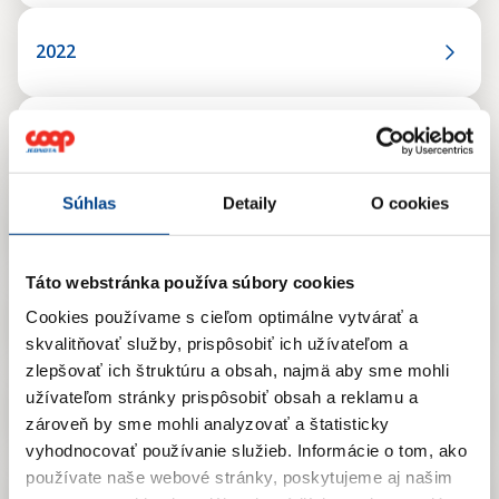
2022
2021
Súhlas
Detaily
O cookies
2020
Táto webstránka používa súbory cookies
2019
Cookies používame s cieľom optimálne vytvárať a
skvalitňovať služby, prispôsobiť ich užívateľom a
zlepšovať ich štruktúru a obsah, najmä aby sme mohli
užívateľom stránky prispôsobiť obsah a reklamu a
2018
zároveň by sme mohli analyzovať a štatisticky
vyhodnocovať používanie služieb.
Informácie o tom, ako
používate naše webové stránky, poskytujeme aj našim
2017