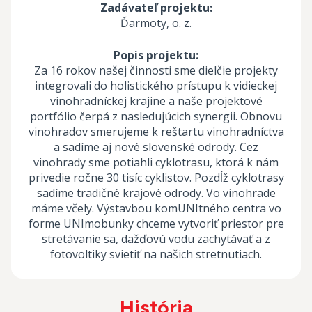
Zadávateľ projektu:
Ďarmoty, o. z.
Popis projektu:
Za 16 rokov našej činnosti sme dielčie projekty
integrovali do holistického prístupu k vidieckej
vinohradníckej krajine a naše projektové
portfólio čerpá z nasledujúcich synergii. Obnovu
vinohradov smerujeme k reštartu vinohradníctva
a sadíme aj nové slovenské odrody. Cez
vinohrady sme potiahli cyklotrasu, ktorá k nám
privedie ročne 30 tisíc cyklistov. Pozdĺž cyklotrasy
sadíme tradičné krajové odrody. Vo vinohrade
máme včely. Výstavbou komUNItného centra vo
forme UNImobunky chceme vytvoriť priestor pre
stretávanie sa, dažďovú vodu zachytávať a z
fotovoltiky svietiť na našich stretnutiach.
História