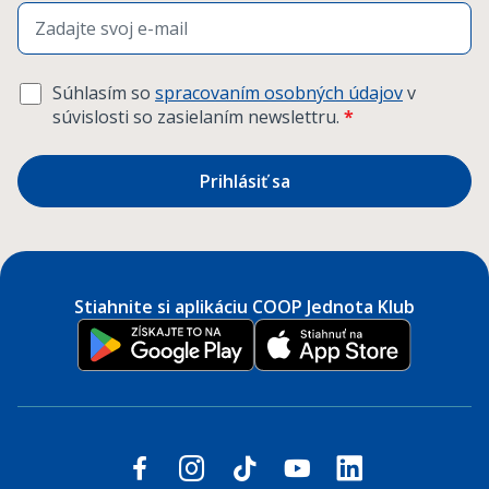
Súhlasím so
spracovaním osobných údajov
v
súvislosti so zasielaním newslettru.
*
Prihlásiť sa
Stiahnite si aplikáciu COOP Jednota Klub
Sledujte nás na sociálnych sieťach
facebook
instagram
tiktok
youtube
linkedin