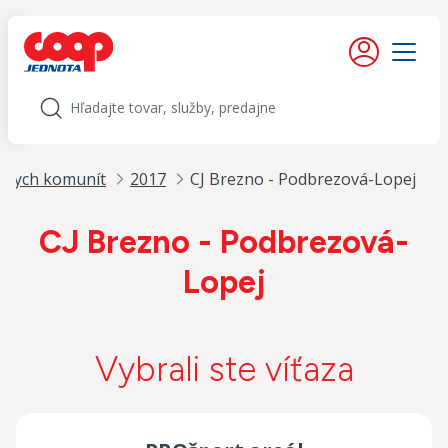
iť na obsah
Moje konto
Menu
Hľadať
lnych komunít
2017
CJ Brezno - Podbrezová-Lopej
CJ Brezno - Podbrezová-
Lopej
Vybrali ste víťaza