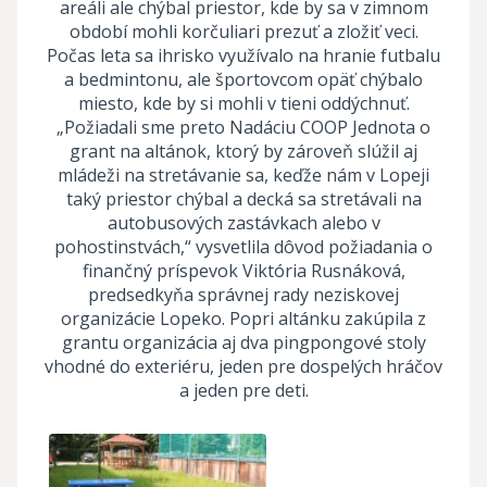
areáli ale chýbal priestor, kde by sa v zimnom
období mohli korčuliari prezuť a zložiť veci.
Počas leta sa ihrisko využívalo na hranie futbalu
a bedmintonu, ale športovcom opäť chýbalo
miesto, kde by si mohli v tieni oddýchnuť.
„Požiadali sme preto Nadáciu COOP Jednota o
grant na altánok, ktorý by zároveň slúžil aj
mládeži na stretávanie sa, keďže nám v Lopeji
taký priestor chýbal a decká sa stretávali na
autobusových zastávkach alebo v
pohostinstvách,“ vysvetlila dôvod požiadania o
finančný príspevok Viktória Rusnáková,
predsedkyňa správnej rady neziskovej
organizácie Lopeko. Popri altánku zakúpila z
grantu organizácia aj dva pingpongové stoly
vhodné do exteriéru, jeden pre dospelých hráčov
a jeden pre deti.