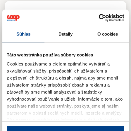
2026
Súhlas
Detaily
O cookies
2025
Táto webstránka používa súbory cookies
2024
Cookies používame s cieľom optimálne vytvárať a
skvalitňovať služby, prispôsobiť ich užívateľom a
zlepšovať ich štruktúru a obsah, najmä aby sme mohli
2023
užívateľom stránky prispôsobiť obsah a reklamu a
zároveň by sme mohli analyzovať a štatisticky
vyhodnocovať používanie služieb.
Informácie o tom, ako
2022
používate naše webové stránky, poskytujeme aj našim
partnerom v oblasti sociálnych médií, inzercie a analýzy.
Títo partneri skombinovať informácie o ďalších údajoch,
ktoré vám poskytli alebo ktoré vás získali, keď ste
2021