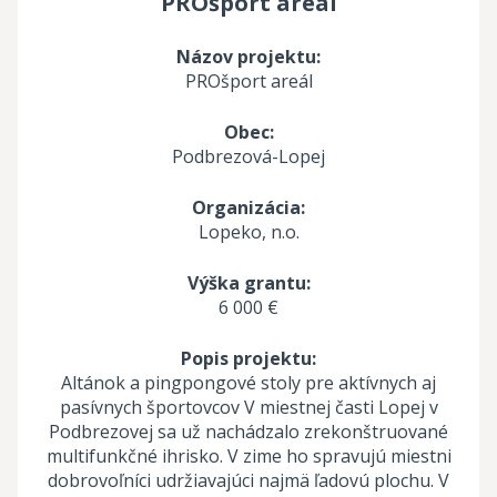
PROšport areál
Názov projektu:
PROšport areál
Obec:
Podbrezová-Lopej
Organizácia:
Lopeko, n.o.
Výška grantu:
6 000 €
Popis projektu:
Altánok a pingpongové stoly pre aktívnych aj
pasívnych športovcov V miestnej časti Lopej v
Podbrezovej sa už nachádzalo zrekonštruované
multifunkčné ihrisko. V zime ho spravujú miestni
dobrovoľníci udržiavajúci najmä ľadovú plochu. V