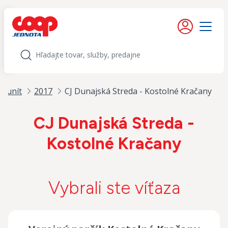
iť na obsah
Moje konto
Menu
Hľadať
omunít
2017
CJ Dunajská Streda - Kostolné Kračany
CJ Dunajská Streda -
Kostolné Kračany
Vybrali ste víťaza