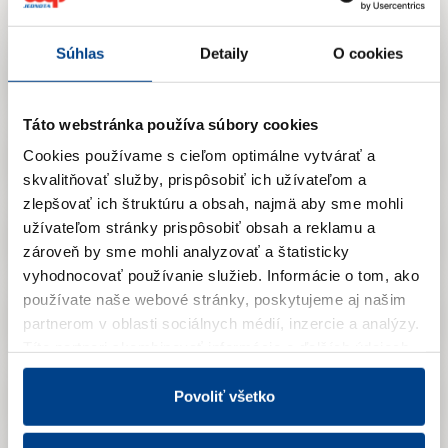
Súhlas
Detaily
O cookies
2024
Táto webstránka používa súbory cookies
2023
Cookies používame s cieľom optimálne vytvárať a
skvalitňovať služby, prispôsobiť ich užívateľom a
zlepšovať ich štruktúru a obsah, najmä aby sme mohli
užívateľom stránky prispôsobiť obsah a reklamu a
2022
zároveň by sme mohli analyzovať a štatisticky
vyhodnocovať používanie služieb.
Informácie o tom, ako
používate naše webové stránky, poskytujeme aj našim
2021
partnerom v oblasti sociálnych médií, inzercie a analýzy.
Títo partneri skombinovať informácie o ďalších údajoch,
ktoré vám poskytli alebo ktoré vás získali, keď ste
2020
používali ich služby.
Viac informácií nájdete v Zásadách
Povoliť všetko
spracúvania súborov cookies.