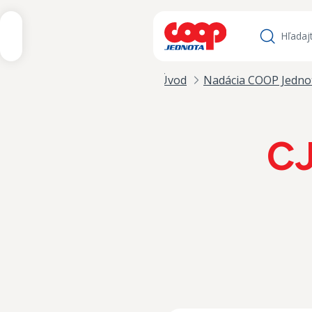
iť na obsah
Hľadať
Úvod
Nadácia COOP Jedno
CJ