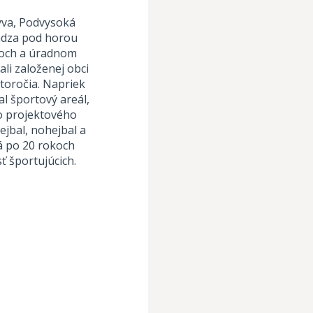
ýva, Podvysoká
hádza pod horou
moch a úradnom
ali založenej obci
toročia. Napriek
l športový areál,
ho projektového
ejbal, nohejbal a
rá po 20 rokoch
 športujúcich.