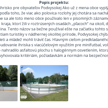
Popis projektu:
ihrisko pre obyvateľov Podvysokej Ako už z mena obce vypl
podľa toho, že viac ako polovica rozlohy jej chotára sa nac
ne sa ale toto meno obce používalo len v písomných zázna
 kraja, ktorí žili v roztrúsených osadách „pľacoch“ na okolí, d
na. Tento názov sa bežne používal ešte na začiatku tohto s
iam turistiky v nádhernej okolitej prírode, Podvysokej chýba
eti a mládež mohli tráviť čas. Hlavným cieľom predkladané
dovanie ihriska s viacúčelovým využitím pre minifutbal, vol
ko nahradilo asfaltovú plochu s halogénnym osvetlením, kto
evyhovovala kritériám, požiadavkám a normám na bezpečnosť