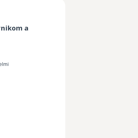
vnikom a
elmi