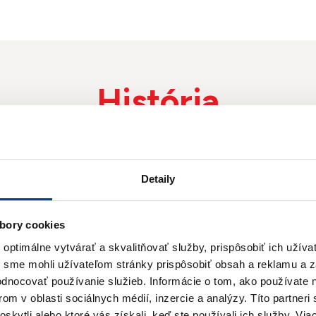
História
ramu podpory loká
komunít
Detaily
bory cookies
ptimálne vytvárať a skvalitňovať služby, prispôsobiť ich užíva
2025
2024
y sme mohli užívateľom stránky prispôsobiť obsah a reklamu a 
hodnocovať používanie služieb.
Informácie o tom, ako používate 
om v oblasti sociálnych médií, inzercie a analýzy.
Títo partneri
2022
2021
skytli alebo ktoré vás získali, keď ste používali ich služby.
Viac