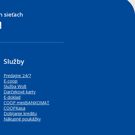
h sieťach
edin
Služby
Predajne 24/7
E-coop
Služba Wolt
Darčekové karty
E-doklad
COOP miniBANKOMAT
COOPKasa
Dobíjanie kreditu
Nákupné poukážky