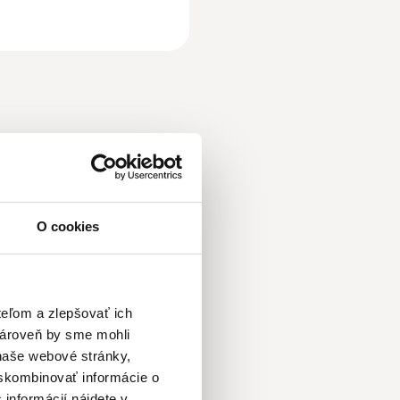
lnych
O cookies
teľom a zlepšovať ich
zároveň by sme mohli
naše webové stránky,
 skombinovať informácie o
 informácií nájdete v