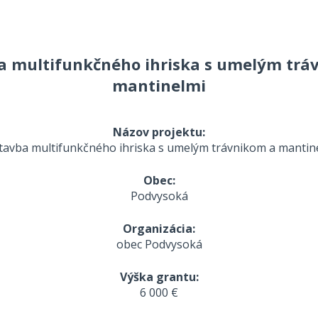
a multifunkčného ihriska s umelým trá
mantinelmi
Názov projektu:
tavba multifunkčného ihriska s umelým trávnikom a mantin
Obec:
Podvysoká
Organizácia:
obec Podvysoká
Výška grantu:
6 000 €