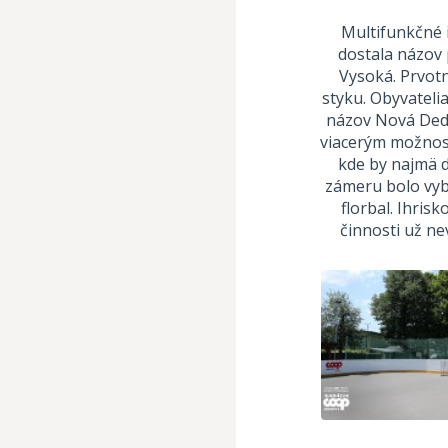
Multifunkčné 
dostala názov 
Vysoká. Prvot
styku. Obyvatelia
názov Nová Dedi
viacerým možnost
kde by najmä d
zámeru bolo vybu
florbal. Ihris
činnosti už n