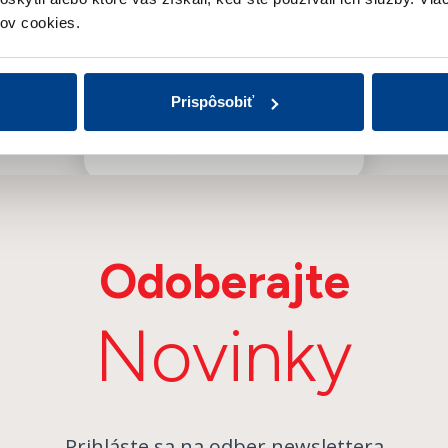
ov cookies.
2019
2018
Prispôsobiť
2017
Odoberajte
Novinky
Prihláste sa na odber newslettera