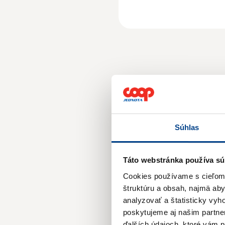
Prog
Súhlas
Táto webstránka používa sú
Cookies používame s cieľom o
2026
štruktúru a obsah, najmä ab
analyzovať a štatisticky vy
poskytujeme aj našim partner
2023
ďalších údajoch, ktoré vám po