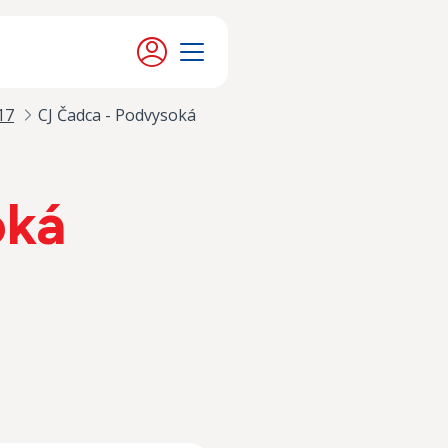
Moje konto
Menu
17
CJ Čadca - Podvysoká
oká