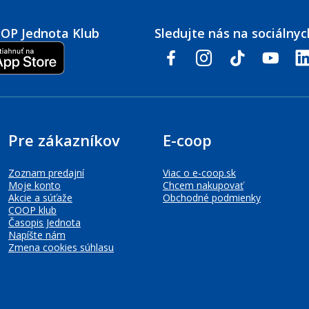
COOP Jednota Klub
Sledujte nás na sociálnyc
facebook
instagram
tiktok
youtube
link
Pre zákazníkov
E-coop
Zoznam predajní
Viac o e-coop.sk
Moje konto
Chcem nakupovať
Akcie a súťaže
Obchodné podmienky
COOP klub
Časopis Jednota
Napíšte nám
Zmena cookies súhlasu