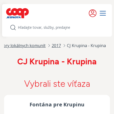
iť na obsah
Moje konto
Menu
Hľadať
pory lokálnych komunít
2017
CJ Krupina - Krupina
CJ Krupina - Krupina
Vybrali ste víťaza
Fontána pre Krupinu