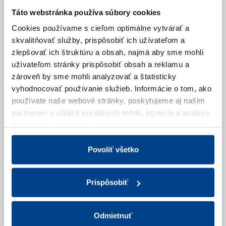
Táto webstránka používa súbory cookies
2022
Cookies používame s cieľom optimálne vytvárať a
skvalitňovať služby, prispôsobiť ich užívateľom a
zlepšovať ich štruktúru a obsah, najmä aby sme mohli
2021
užívateľom stránky prispôsobiť obsah a reklamu a
zároveň by sme mohli analyzovať a štatisticky
vyhodnocovať používanie služieb.
Informácie o tom, ako
2020
používate naše webové stránky, poskytujeme aj našim
partnerom v oblasti sociálnych médií, inzercie a analýzy.
Títo partneri skombinovať informácie o ďalších údajoch,
ktoré vám poskytli alebo ktoré vás získali, keď ste
2019
používali ich služby.
Viac informácií nájdete v Zásadách
Povoliť všetko
spracúvania súborov cookies.
2018
Prispôsobiť
Odmietnuť
2017