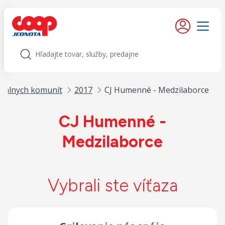
iť na obsah
Moje konto
Menu
Hľadať
kálnych komunít
2017
CJ Humenné - Medzilaborce
CJ Humenné -
Medzilaborce
Vybrali ste víťaza