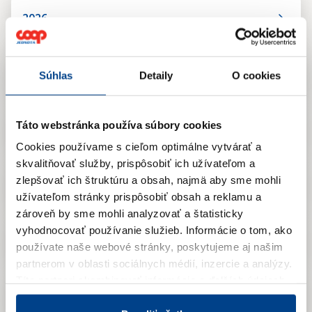
2026
2025
Súhlas
Detaily
O cookies
Táto webstránka používa súbory cookies
2024
Cookies používame s cieľom optimálne vytvárať a
skvalitňovať služby, prispôsobiť ich užívateľom a
zlepšovať ich štruktúru a obsah, najmä aby sme mohli
2023
užívateľom stránky prispôsobiť obsah a reklamu a
zároveň by sme mohli analyzovať a štatisticky
vyhodnocovať používanie služieb.
Informácie o tom, ako
2022
používate naše webové stránky, poskytujeme aj našim
partnerom v oblasti sociálnych médií, inzercie a analýzy.
Títo partneri skombinovať informácie o ďalších údajoch,
2021
ktoré vám poskytli alebo ktoré vás získali, keď ste